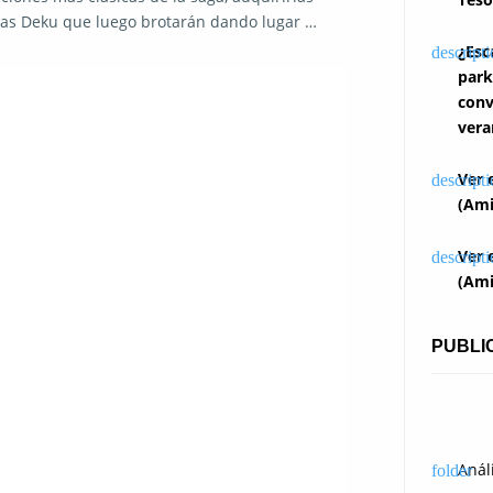
las Deku que luego brotarán dando lugar …
¿Esc
park
conv
vera
Ver 
(Ami
Ver 
(Ami
PUBLI
Anál