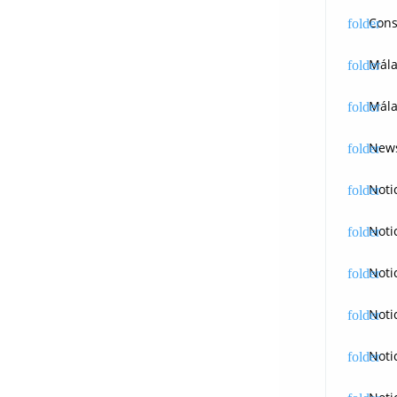
Cons
Mál
Mála
News
Noti
Noti
Noti
Noti
Noti