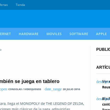
fertas
Tienda
TERNET
HARDWARE
MOVILES
SOFTWARE
APPLE
o
PUBLI
ARTÍC
mbién se juega en tablero
Ver 
Reus
CONSOLAS / VIDEOJUEGOS
28 JULIO 2016
Blac
ratara, llega el MONOPOLY de THE LEGEND OF ZELDA,
cont
aciones más clásicas de la saga, adquirirlas
Teso