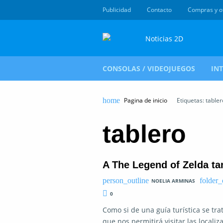
Publicidad
Contacto
Compras y o
CONSOLAS / VIDEOJUEGOS
IN
Pagina de inicio
Etiquetas: tabler
tablero
A The Legend of Zelda ta
NOELIA ARMINAS
0
Como si de una guía turística se t
que nos permitirá visitar las localiz