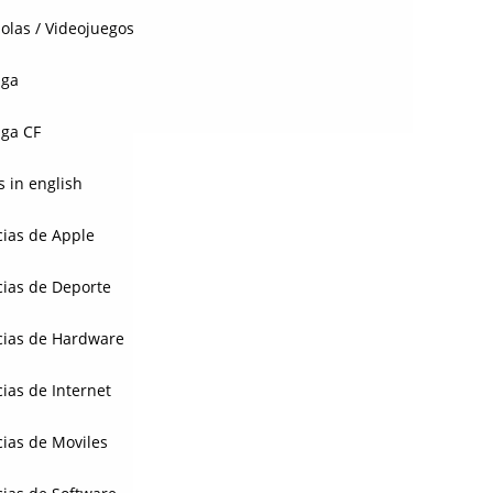
olas / Videojuegos
aga
ga CF
 in english
cias de Apple
cias de Deporte
cias de Hardware
cias de Internet
cias de Moviles