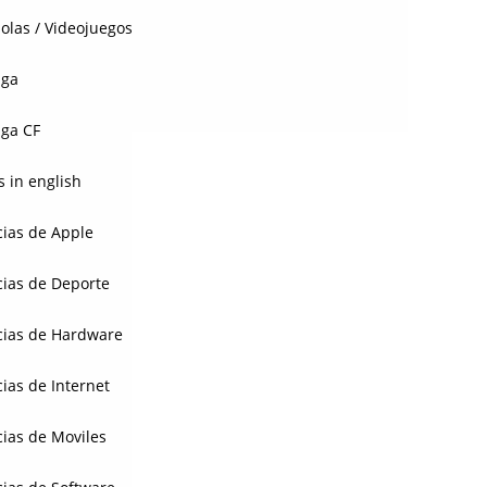
olas / Videojuegos
aga
ga CF
 in english
cias de Apple
cias de Deporte
cias de Hardware
cias de Internet
cias de Moviles