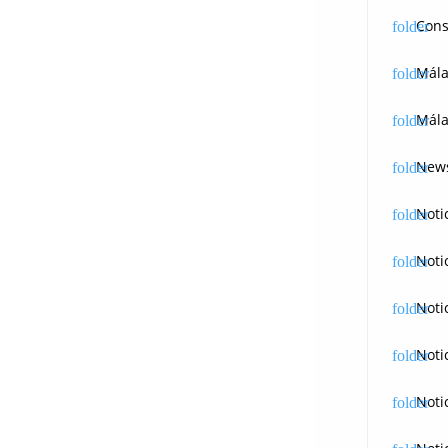
Cons
Mál
Mála
News
Noti
Noti
Noti
Noti
Noti