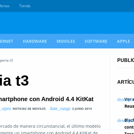
fertas
Tienda
TERNET
HARDWARE
MOVILES
SOFTWARE
APPLE
peria t3
PUBLI
ia t3
ARTÍC
martphone con Android 4.4 KitKat
Ver 
Reus
NOTICIAS DE MOVILES
3 JUNIO 2014
Blac
ercado de manera circunstancial, el último modelo
cont
isamente un smartphone con Android 4.4 KitKat de
Teso