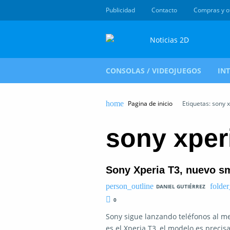
Publicidad
Contacto
Compras y o
CONSOLAS / VIDEOJUEGOS
IN
Pagina de inicio
Etiquetas: sony x
sony xper
Sony Xperia T3, nuevo s
DANIEL GUTIÉRREZ
0
Sony sigue lanzando teléfonos al m
es el Xperia T3, el modelo es prec