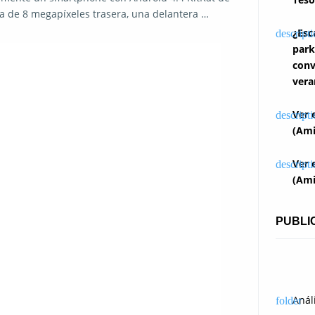
ra de 8 megapíxeles trasera, una delantera …
¿Esc
park
conv
vera
Ver 
(Ami
Ver 
(Ami
PUBLI
Anál