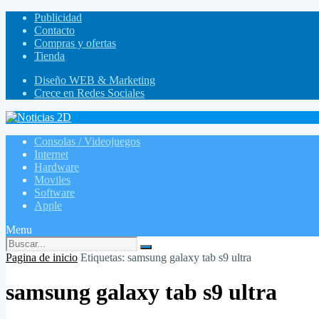
Publicidad
Contacto
Compras y ofertas
Tienda
Diseño WEB & Marketing
Crece en Redes Sociales
Consolas / Videojuegos
Internet
Hardware
Moviles
Software
Apple
Menu
Pagina de inicio
Etiquetas: samsung galaxy tab s9 ultra
samsung galaxy tab s9 ultra