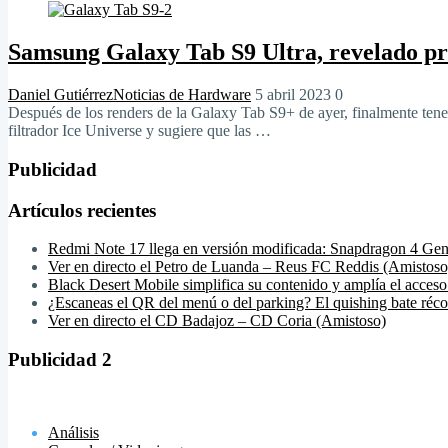
Samsung Galaxy Tab S9 Ultra, revelado pr
Daniel Gutiérrez
Noticias de Hardware
5 abril 2023
0
Después de los renders de la Galaxy Tab S9+ de ayer, finalmente ten
filtrador Ice Universe y sugiere que las …
Publicidad
Artículos recientes
Redmi Note 17 llega en versión modificada: Snapdragon 4 Gen
Ver en directo el Petro de Luanda – Reus FC Reddis (Amistoso
Black Desert Mobile simplifica su contenido y amplía el acceso
¿Escaneas el QR del menú o del parking? El quishing bate réco
Ver en directo el CD Badajoz – CD Coria (Amistoso)
Publicidad 2
Análisis