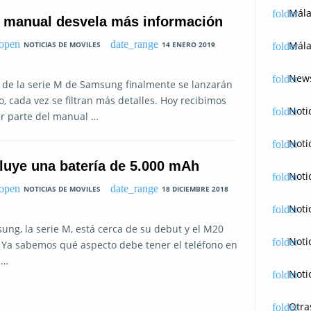
Mál
 manual desvela más información
Mála
NOTICIAS DE MOVILES
14 ENERO 2019
News
 de la serie M de Samsung finalmente se lanzarán
o, cada vez se filtran más detalles. Hoy recibimos
Noti
r parte del manual …
Noti
uye una batería de 5.000 mAh
Noti
NOTICIAS DE MOVILES
18 DICIEMBRE 2018
Noti
ung, la serie M, está cerca de su debut y el M20
Noti
. Ya sabemos qué aspecto debe tener el teléfono en
 …
Noti
Otra