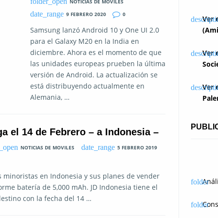
NOTICIAS DE MOVILES
9 FEBRERO 2020
0
Ver 
Samsung lanzó Android 10 y One UI 2.0
(Ami
para el Galaxy M20 en la India en
diciembre. Ahora es el momento de que
Ver 
las unidades europeas prueben la última
Soci
versión de Android. La actualización se
está distribuyendo actualmente en
Ver 
Alemania, …
Pale
PUBLI
 el 14 de Febrero – a Indonesia –
NOTICIAS DE MOVILES
5 FEBRERO 2019
s minoristas en Indonesia y sus planes de vender
Anál
me batería de 5,000 mAh. JD Indonesia tiene el
estino con la fecha del 14 …
Cons