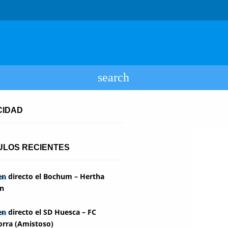
CIDAD
ULOS RECIENTES
en directo el Bochum – Hertha
in
en directo el SD Huesca – FC
rra (Amistoso)