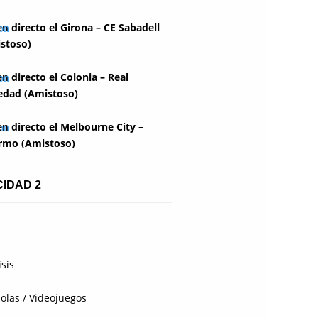
en directo el Girona – CE Sabadell
stoso)
en directo el Colonia – Real
edad (Amistoso)
en directo el Melbourne City –
rmo (Amistoso)
CIDAD 2
isis
olas / Videojuegos