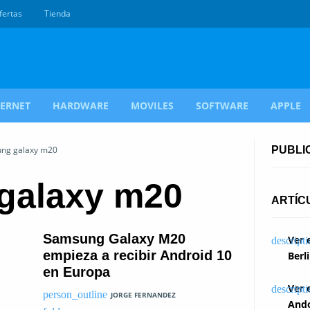
fertas
Tienda
TERNET
HARDWARE
MOVILES
SOFTWARE
APPLE
ung galaxy m20
PUBLI
galaxy m20
ARTÍC
Samsung Galaxy M20
Ver 
empieza a recibir Android 10
Berl
en Europa
Ver 
JORGE FERNANDEZ
Ando