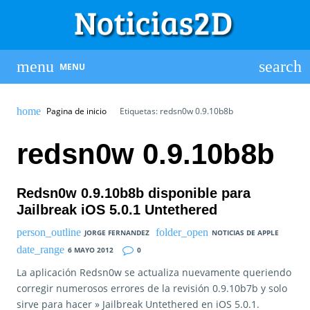
MENU
Pagina de inicio
Etiquetas: redsn0w 0.9.10b8b
redsn0w 0.9.10b8b
Redsn0w 0.9.10b8b disponible para
Jailbreak iOS 5.0.1 Untethered
JORGE FERNANDEZ
NOTICIAS DE APPLE
6 MAYO 2012
0
La aplicación Redsn0w se actualiza nuevamente queriendo
corregir numerosos errores de la revisión 0.9.10b7b y solo
sirve para hacer » Jailbreak Untethered en iOS 5.0.1.