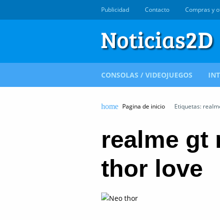
Publicidad
Contacto
Compras y o
CONSOLAS / VIDEOJUEGOS
IN
Pagina de inicio
Etiquetas: realm
realme gt
thor love