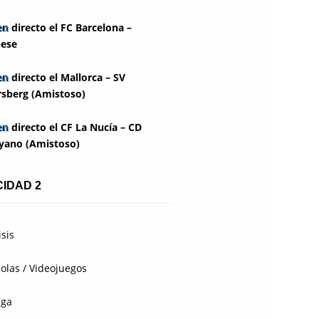
en directo el FC Barcelona –
ese
en directo el Mallorca – SV
rsberg (Amistoso)
en directo el CF La Nucía – CD
yano (Amistoso)
CIDAD 2
isis
olas / Videojuegos
aga