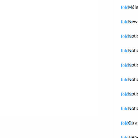
Mála
News
Noti
Noti
Noti
Noti
Noti
Noti
Otra
Tien