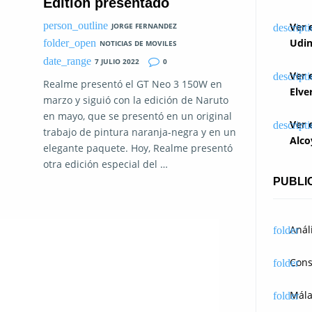
Edition presentado
Ver 
JORGE FERNANDEZ
Udin
NOTICIAS DE MOVILES
7 JULIO 2022
0
Ver 
Realme presentó el GT Neo 3 150W en
Elve
marzo y siguió con la edición de Naruto
en mayo, que se presentó en un original
Ver 
trabajo de pintura naranja-negra y en un
Alco
elegante paquete. Hoy, Realme presentó
otra edición especial del …
PUBLI
Anál
Cons
Mál