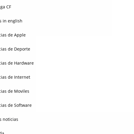
ga CF
 in english
cias de Apple
cias de Deporte
cias de Hardware
cias de Internet
cias de Moviles
cias de Software
s noticias
da