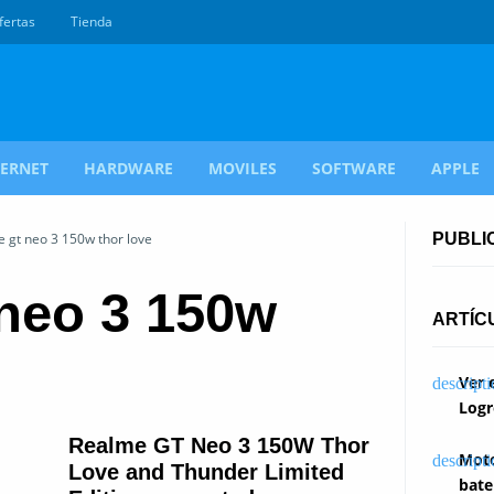
fertas
Tienda
TERNET
HARDWARE
MOVILES
SOFTWARE
APPLE
e gt neo 3 150w thor love
PUBLI
 neo 3 150w
ARTÍC
Ver 
Logr
Realme GT Neo 3 150W Thor
Moto
Love and Thunder Limited
bate