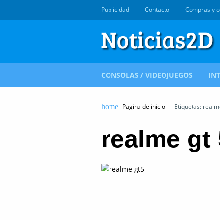
Publicidad
Contacto
Compras y o
CONSOLAS / VIDEOJUEGOS
IN
Pagina de inicio
Etiquetas: realm
realme gt 