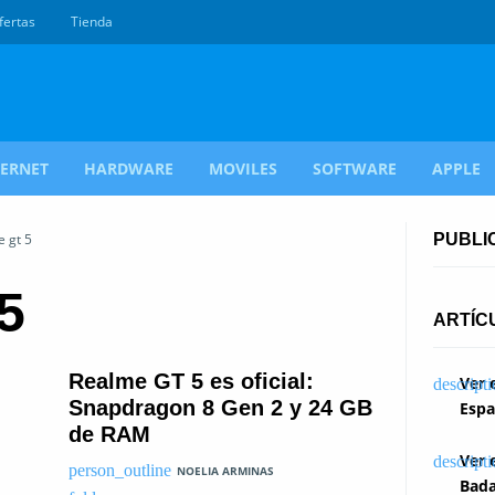
fertas
Tienda
TERNET
HARDWARE
MOVILES
SOFTWARE
APPLE
e gt 5
PUBLI
5
ARTÍC
Realme GT 5 es oficial:
Ver 
Snapdragon 8 Gen 2 y 24 GB
Espa
de RAM
Ver 
NOELIA ARMINAS
Bada