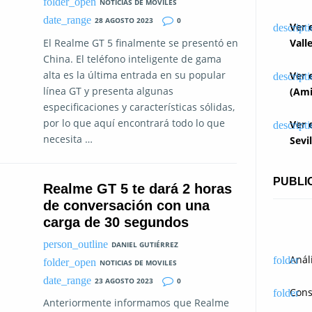
NOTICIAS DE MOVILES
28 AGOSTO 2023
0
Ver 
El Realme GT 5 finalmente se presentó en
Vall
China. El teléfono inteligente de gama
alta es la última entrada en su popular
Ver 
línea GT y presenta algunas
(Ami
especificaciones y características sólidas,
por lo que aquí encontrará todo lo que
Ver 
necesita …
Sevi
PUBLI
Realme GT 5 te dará 2 horas
de conversación con una
carga de 30 segundos
DANIEL GUTIÉRREZ
Anál
NOTICIAS DE MOVILES
23 AGOSTO 2023
0
Cons
Anteriormente informamos que Realme