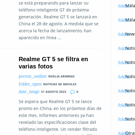
se está preparando para lanzar su
Mál
teléfono inteligente GT de próxima
generación. Realme GT 5 se lanzará en
Mála
China el 28 de agosto. A medida que se
acerca la fecha de lanzamiento, han
News
aparecido en línea …
Noti
Realme GT 5 se filtra en
Noti
varias fotos
Noti
NOELIA ARMINAS
NOTICIAS DE MOVILES
Noti
21 AGOSTO 2023
0
Se espera que Realme GT 5 se lance
Noti
pronto en China, en los próximos días de
este mes. Informes anteriores ya han
Noti
revelado las especificaciones clave del
teléfono inteligente. Un render filtrado
Otra