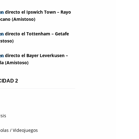
en directo el Ipswich Town – Rayo
ecano (Amistoso)
en directo el Tottenham – Getafe
stoso)
en directo el Bayer Leverkusen –
lla (Amistoso)
CIDAD 2
isis
olas / Videojuegos