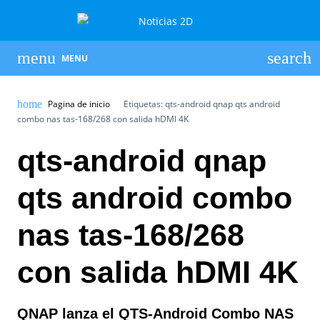
MENU
Pagina de inicio
Etiquetas: qts-android qnap qts android
combo nas tas-168/268 con salida hDMI 4K
qts-android qnap
qts android combo
nas tas-168/268
con salida hDMI 4K
QNAP lanza el QTS-Android Combo NAS