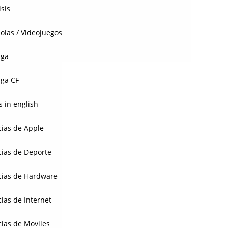
isis
olas / Videojuegos
aga
ga CF
 in english
cias de Apple
cias de Deporte
cias de Hardware
cias de Internet
cias de Moviles