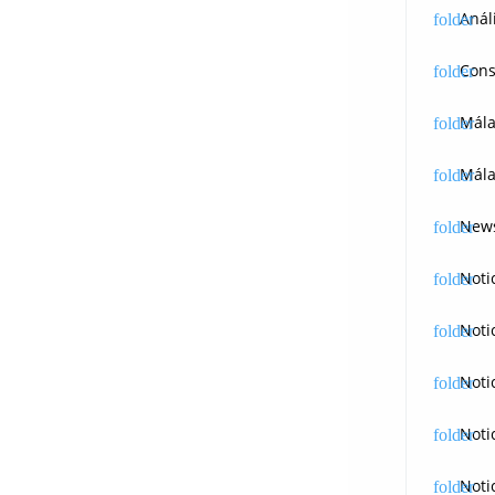
Anál
Cons
Mál
Mála
News
Noti
Noti
Noti
Noti
Noti