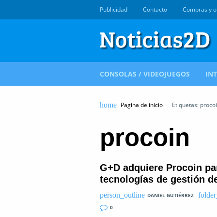
Publicidad
Contacto
Compras y o
CONSOLAS / VIDEOJUEGOS
IN
Pagina de inicio
Etiquetas: proco
procoin
G+D adquiere Procoin par
tecnologías de gestión de
DANIEL GUTIÉRREZ
0