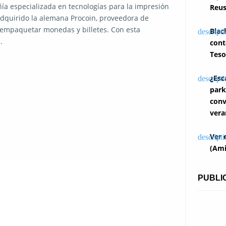
a especializada en tecnologías para la impresión
Reus
 adquirido la alemana Procoin, proveedora de
y empaquetar monedas y billetes. Con esta
Blac
…
cont
Teso
¿Esc
park
conv
vera
Ver 
(Ami
PUBLI