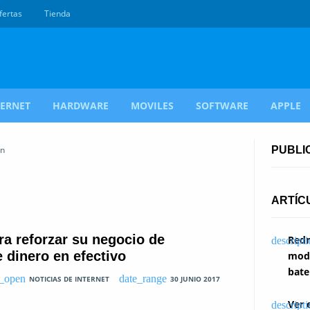
fertas
Tienda
TERNET
HARDWARE
MOVILES
SOFTWARE
APPLE
in
PUBLI
ARTÍC
a reforzar su negocio de
Redm
 dinero en efectivo
modi
bate
NOTICIAS DE INTERNET
30 JUNIO 2017
Ver 