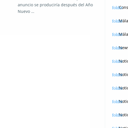
anuncio se produciría después del Año
Cons
Nuevo …
Mál
Mála
News
Noti
Noti
Noti
Noti
Noti