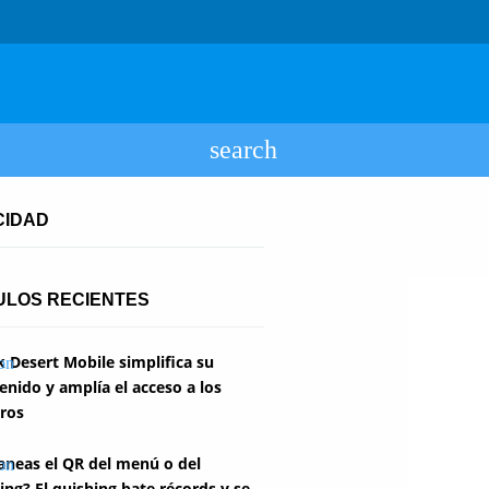
CIDAD
ULOS RECIENTES
k Desert Mobile simplifica su
enido y amplía el acceso a los
ros
aneas el QR del menú o del
ing? El quishing bate récords y se