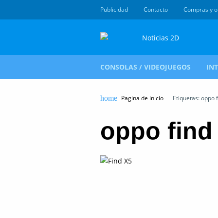
Publicidad
Contacto
Compras y o
CONSOLAS / VIDEOJUEGOS
IN
Pagina de inicio
Etiquetas: oppo f
oppo find