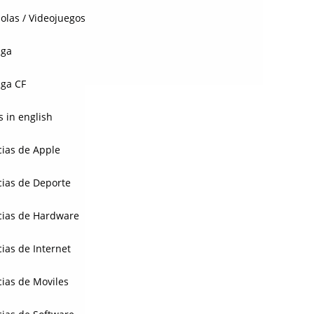
olas / Videojuegos
aga
ga CF
 in english
cias de Apple
cias de Deporte
cias de Hardware
cias de Internet
cias de Moviles