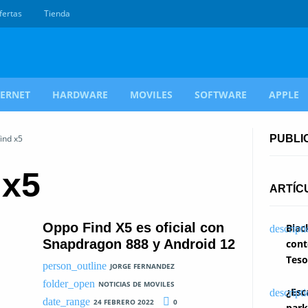
fertas
Tienda
TERNET
HARDWARE
MOVILES
SOFTWARE
APPLE
ind x5
PUBLI
 x5
ARTÍC
Oppo Find X5 es oficial con
Blac
Snapdragon 888 y Android 12
cont
Teso
JORGE FERNANDEZ
NOTICIAS DE MOVILES
¿Esc
24 FEBRERO 2022
0
park