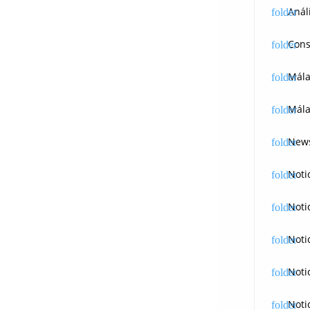
Anál
Cons
Mál
Mála
News
Noti
Noti
Noti
Noti
Noti