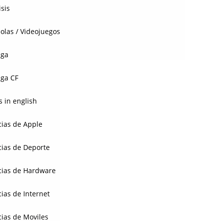
isis
olas / Videojuegos
aga
ga CF
 in english
cias de Apple
cias de Deporte
cias de Hardware
cias de Internet
cias de Moviles