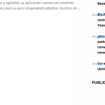
z y agilidad. La aplicación cuenta con enormes
Reus
se y poco a poco irá ganando adeptos, muchos de …
Blac
cont
Teso
¿Esc
park
conv
vera
Ver 
(Ami
PUBLI