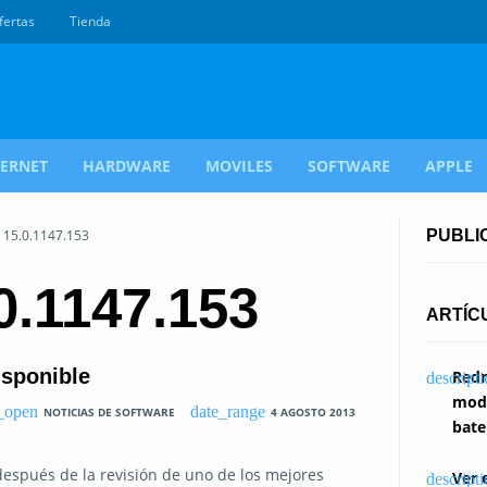
fertas
Tienda
TERNET
HARDWARE
MOVILES
SOFTWARE
APPLE
 15.0.1147.153
PUBLI
0.1147.153
ARTÍC
isponible
Redm
modi
NOTICIAS DE SOFTWARE
4 AGOSTO 2013
bate
después de la revisión de uno de los mejores
Ver 