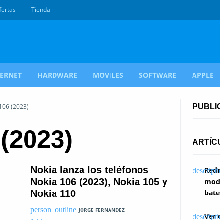
fertas
Tienda
TERNET
HARDWARE
MOVILES
SOFTWARE
APPLE
 106 (2023)
PUBLI
 (2023)
ARTÍC
Nokia lanza los teléfonos
Redm
Nokia 106 (2023), Nokia 105 y
modi
Nokia 110
bate
JORGE FERNANDEZ
Ver 