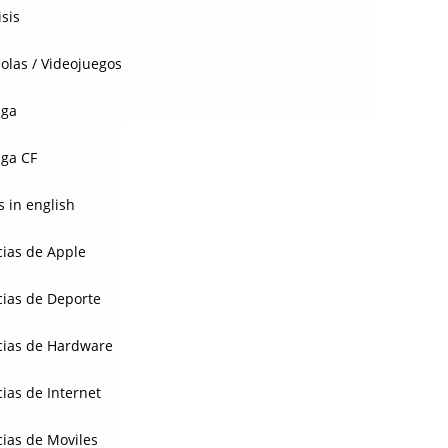
isis
olas / Videojuegos
aga
ga CF
 in english
cias de Apple
cias de Deporte
cias de Hardware
cias de Internet
cias de Moviles