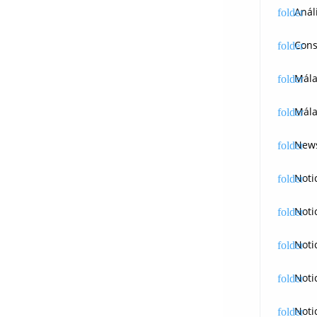
Anál
Cons
Mál
Mála
News
Noti
Noti
Noti
Noti
Noti