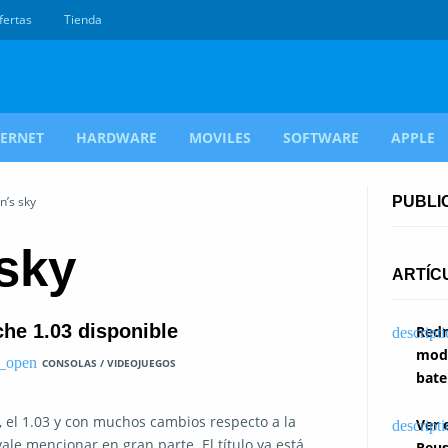
fertas
Tienda
TERNET
HARDWARE
MOVILES
SOFTWARE
APPLE
n’s sky
PUBLI
sky
ARTÍC
he 1.03 disponible
Redm
modi
CONSOLAS / VIDEOJUEGOS
bate
 el 1.03 y con muchos cambios respecto a la
Ver 
ale mencionar en gran parte. El título ya está
Reus