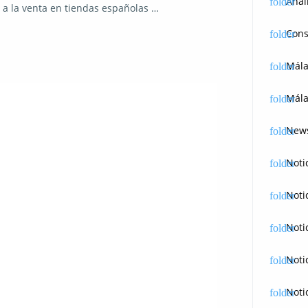
Anál
á a la venta en tiendas españolas …
Cons
Mál
Mála
News
Noti
Noti
Noti
Noti
Noti