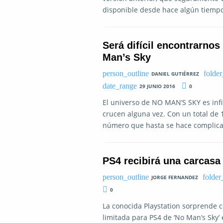
disponible desde hace algún tiempo
Será difícil encontrarno
Man’s Sky
DANIEL GUTIÉRREZ
29 JUNIO 2016
0
El universo de NO MAN’S SKY es infini
crucen alguna vez. Con un total de 
número que hasta se hace complica
PS4 recibirá una carcasa
JORGE FERNANDEZ
0
La conocida Playstation sorprende 
limitada para PS4 de ‘No Man’s Sky’ 