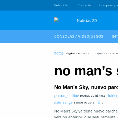
Publicidad
Contacto
Compras y o
CONSOLAS / VIDEOJUEGOS
IN
Pagina de inicio
Etiquetas: no ma
no man’s 
No Man’s Sky, nuevo parc
DANIEL GUTIÉRREZ
8 AGOSTO 2016
0
No Man’s Sky ya tiene nuevo parche,
versión anterior, que seguramente v