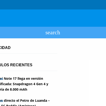
CIDAD
ULOS RECIENTES
i Note 17 llega en versión
ficada: Snapdragon 4 Gen 4 y
ría de 8.000 mAh
en directo el Petro de Luanda –
 FC Reddis (Amistoso)