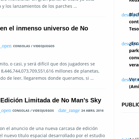
 y los lanzamientos de los parches …
Blac
cont
s en el inmenso universo de No
Teso
¿Esc
CONSOLAS / VIDEOJUEGOS
park
conv
to, o casi, y será difícil que dos jugadores se
vera
18,446,744,073,709,551,616 millones de planetas,
do de leer, llegaremos donde queramos, si …
Ver 
(Ami
 Edición Limitada de No Man’s Sky
PUBLI
CONSOLAS / VIDEOJUEGOS
24 ABRIL 2016
con el anuncio de una nueva carcasa de edición
el nuevo título espacial desarrollado por el estudio