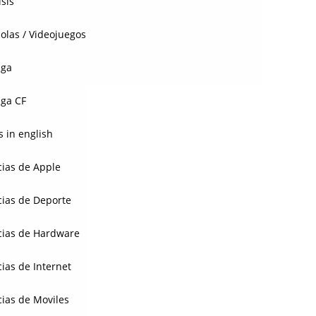
isis
olas / Videojuegos
aga
ga CF
 in english
cias de Apple
cias de Deporte
cias de Hardware
cias de Internet
cias de Moviles