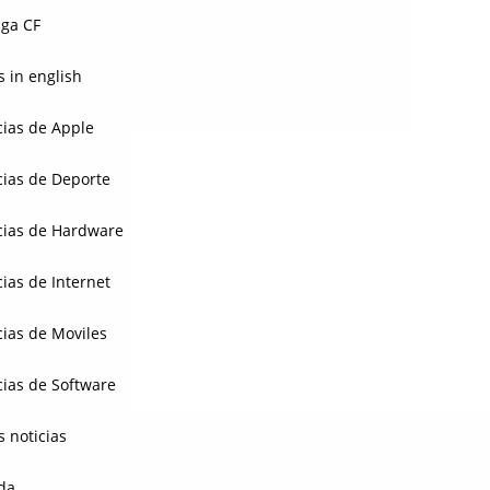
ga CF
 in english
cias de Apple
cias de Deporte
cias de Hardware
cias de Internet
cias de Moviles
cias de Software
s noticias
da