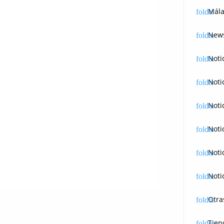
Mála
News
Noti
Noti
Noti
Noti
Noti
Noti
Otra
Tien