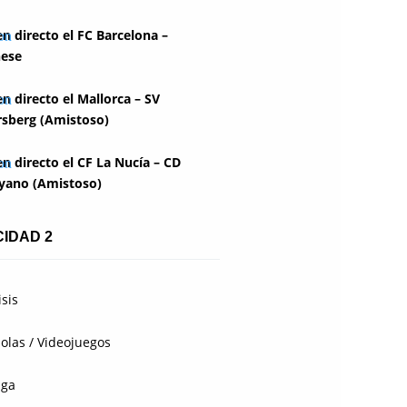
en directo el FC Barcelona –
ese
en directo el Mallorca – SV
rsberg (Amistoso)
en directo el CF La Nucía – CD
yano (Amistoso)
CIDAD 2
isis
olas / Videojuegos
aga