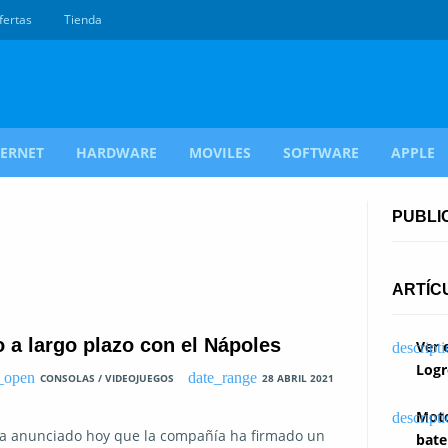
fertas
Tienda
TERNET
HARDWARE
MOVILES
SOFTWARE
APPLE
PUBLI
ARTÍC
 a largo plazo con el Nápoles
Ver 
Logr
CONSOLAS / VIDEOJUEGOS
28 ABRIL 2021
Moto
ha anunciado hoy que la compañía ha firmado un
bate