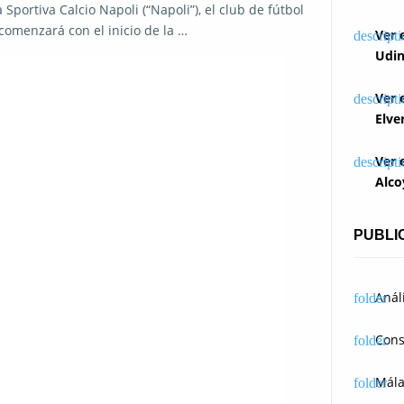
Sportiva Calcio Napoli (“Napoli”), el club de fútbol
 comenzará con el inicio de la …
Ver 
Udin
Ver 
Elve
Ver 
Alco
PUBLI
Anál
Cons
Mál