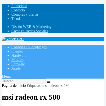
Publicidad
Contacto
Compras y ofertas
Tienda
Diseño WEB & Marketing
Crece en Redes Sociales
Consolas / Videojuegos
Internet
Hardware
Moviles
Software
Apple
Menu
Pagina de inicio
Etiquetas: msi radeon rx 580
msi radeon rx 580