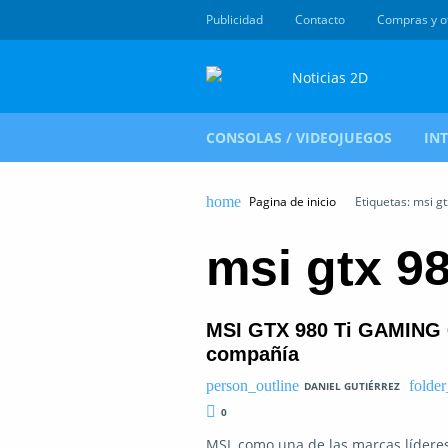
Publicidad
Contacto
Compras y o
CONSOLAS / VIDEOJUEGOS
IN
Pagina de inicio
Etiquetas: msi gt
msi gtx 9
MSI GTX 980 Ti GAMING 6G
compañía
DANIEL GUTIÉRREZ
0
MSI, como una de las marcas líderes