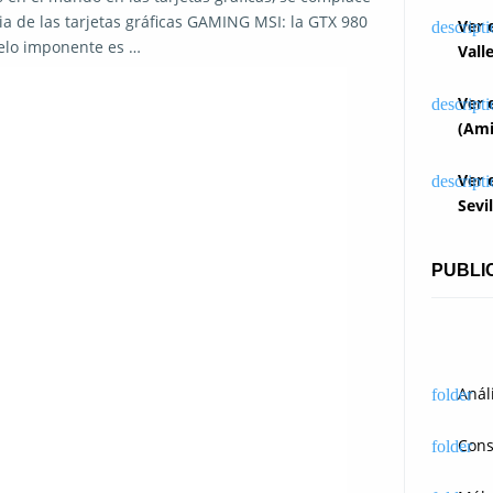
a de las tarjetas gráficas GAMING MSI: la GTX 980
Ver 
elo imponente es …
Vall
Ver 
(Ami
Ver 
Sevi
PUBLI
Anál
Cons