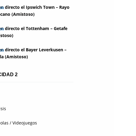
en directo el Ipswich Town – Rayo
ecano (Amistoso)
en directo el Tottenham – Getafe
stoso)
en directo el Bayer Leverkusen –
lla (Amistoso)
CIDAD 2
isis
olas / Videojuegos