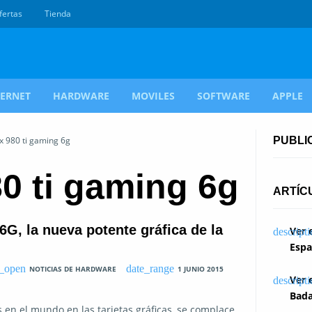
fertas
Tienda
TERNET
HARDWARE
MOVILES
SOFTWARE
APPLE
x 980 ti gaming 6g
PUBLI
80 ti gaming 6g
ARTÍC
, la nueva potente gráfica de la
Ver 
Espa
NOTICIAS DE HARDWARE
1 JUNIO 2015
Ver 
Bada
 en el mundo en las tarjetas gráficas, se complace