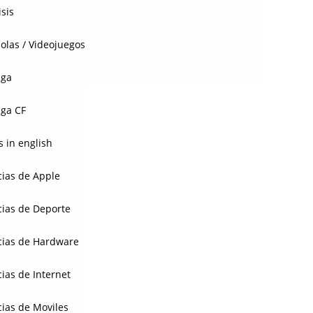
isis
olas / Videojuegos
aga
ga CF
 in english
cias de Apple
cias de Deporte
cias de Hardware
cias de Internet
cias de Moviles