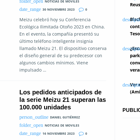
NOTICIAS DE MOVILES
Reus
30 NOVIEMBRE 2023
0
Blac
Meizu celebró hoy su Conferencia
cont
Ecológica Ilimitada Otoño 2023 en China.
Teso
En el evento, la compañía presentó su
último teléfono inteligente insignia
llamado Meizu 21. El dispositivo conserva
¿Esc
el diseño general de su predecesor con
park
algunos cambios mínimos. Viene
conv
impulsado …
vera
Ver 
Los pedidos anticipados de
(Ami
la serie Meizu 21 superan las
100.000 unidades
PUBLI
DANIEL GUTIÉRREZ
NOTICIAS DE MOVILES
16 NOVIEMBRE 2023
0