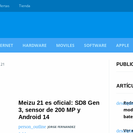
fertas
Tienda
TERNET
HARDWARE
MOVILES
SOFTWARE
APPLE
 21
PUBLI
ARTÍC
Meizu 21 es oficial: SD8 Gen
Redm
3, sensor de 200 MP y
modi
Android 14
bate
JORGE FERNANDEZ
Ver 