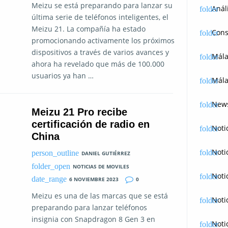
Meizu se está preparando para lanzar su
Anál
última serie de teléfonos inteligentes, el
Meizu 21. La compañía ha estado
Cons
promocionando activamente los próximos
dispositivos a través de varios avances y
Mál
ahora ha revelado que más de 100.000
usuarios ya han …
Mála
News
Meizu 21 Pro recibe
certificación de radio en
Noti
China
Noti
DANIEL GUTIÉRREZ
NOTICIAS DE MOVILES
Noti
6 NOVIEMBRE 2023
0
Meizu es una de las marcas que se está
Noti
preparando para lanzar teléfonos
insignia con Snapdragon 8 Gen 3 en
Noti