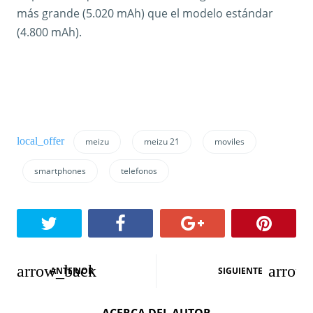
más grande (5.020 mAh) que el modelo estándar
(4.800 mAh).
meizu
meizu 21
moviles
smartphones
telefonos
N
ANTERIOR
SIGUIENTE
a