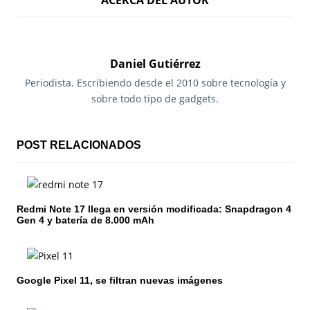
ACERCA DEL AUTOR
v
e
g
Daniel Gutiérrez
a
Periodista. Escribiendo desde el 2010 sobre tecnología y
sobre todo tipo de gadgets.
c
i
POST RELACIONADOS
ó
n
Redmi Note 17 llega en versión modificada: Snapdragon 4
d
Gen 4 y batería de 8.000 mAh
e
e
Google Pixel 11, se filtran nuevas imágenes
n