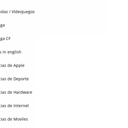
olas / Videojuegos
aga
ga CF
 in english
cias de Apple
cias de Deporte
cias de Hardware
cias de Internet
cias de Moviles