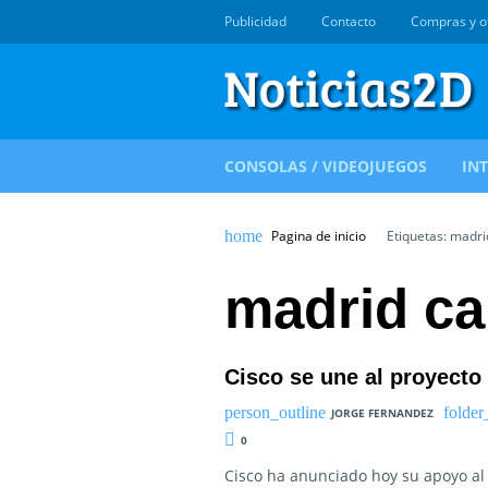
Publicidad
Contacto
Compras y o
CONSOLAS / VIDEOJUEGOS
IN
Pagina de inicio
Etiquetas: madr
madrid c
Cisco se une al proyecto
JORGE FERNANDEZ
0
Cisco ha anunciado hoy su apoyo al