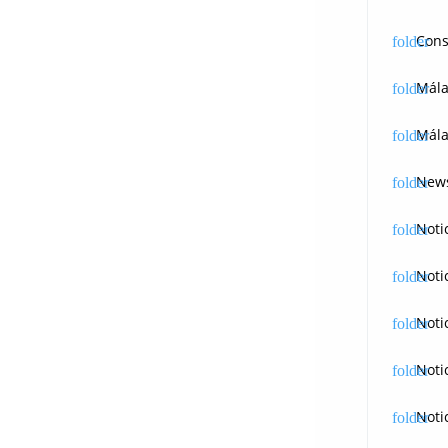
Cons
Mál
Mála
News
Noti
Noti
Noti
Noti
Noti