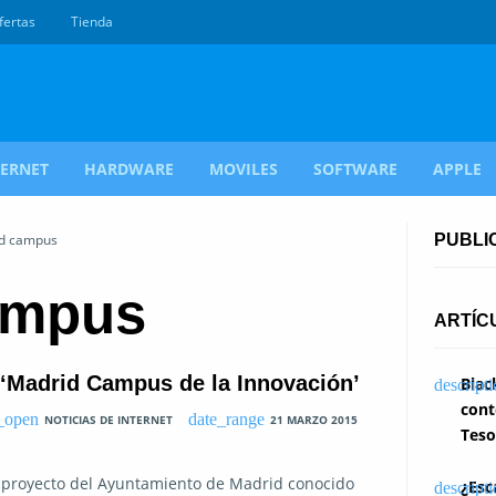
fertas
Tienda
TERNET
HARDWARE
MOVILES
SOFTWARE
APPLE
id campus
PUBLI
ampus
ARTÍC
 ‘Madrid Campus de la Innovación’
Blac
cont
NOTICIAS DE INTERNET
21 MARZO 2015
Teso
 proyecto del Ayuntamiento de Madrid conocido
¿Esc