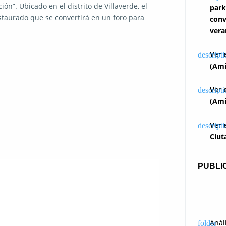
n”. Ubicado en el distrito de Villaverde, el
park
taurado que se convertirá en un foro para
conv
vera
Ver 
(Ami
Ver 
(Ami
Ver 
Ciut
PUBLI
Anál