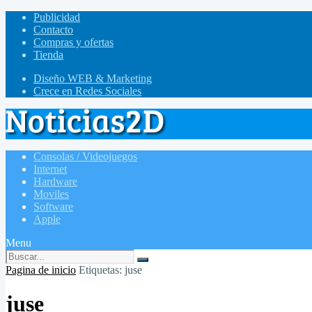
Publicidad
Contacto
Compras y ofertas
Tienda
Diseño WEB & Marketing
Crece en Redes Sociales
Consolas / Videojuegos
Internet
Hardware
Moviles
Software
Apple
Menu
Pagina de inicio
Etiquetas: juse
juse