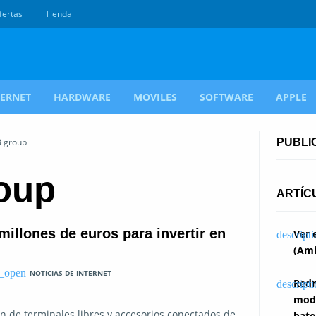
fertas
Tienda
TERNET
HARDWARE
MOVILES
SOFTWARE
APPLE
8 group
PUBLI
oup
ARTÍC
millones de euros para invertir en
Ver 
(Ami
NOTICIAS DE INTERNET
Redm
modi
ón de terminales libres y accesorios conectados de
bate