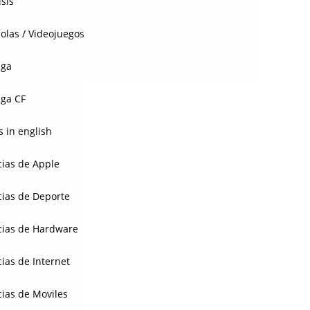
isis
olas / Videojuegos
aga
ga CF
 in english
cias de Apple
cias de Deporte
cias de Hardware
cias de Internet
cias de Moviles