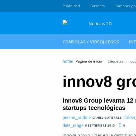
Publicidad
Contacto
Compras y o
CONSOLAS / VIDEOJUEGOS
IN
Pagina de inicio
Etiquetas: innov
innov8 gr
Innov8 Group levanta 12 
startups tecnológicas
DANIEL GUTIÉRREZ
6 SEPTIEMBRE 2015
0
Innov8 Group, líder en la distribuci