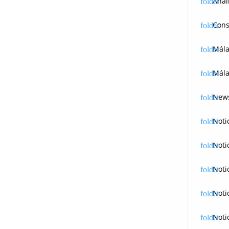
Anál
Cons
Mál
Mála
News
Noti
Noti
Noti
Noti
Noti