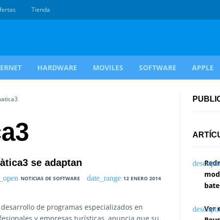
fertas
Tienda
TERNET
HARDWARE
MOVILES
SOFTWARE
APPLE
matica3
PUBLI
ca3
ARTÍC
àtica3 se adaptan
Redm
modi
NOTICIAS DE SOFTWARE
12 ENERO 2014
bate
 desarrollo de programas especializados en
Ver 
esionales y empresas turísticas, anuncia que su
Reus