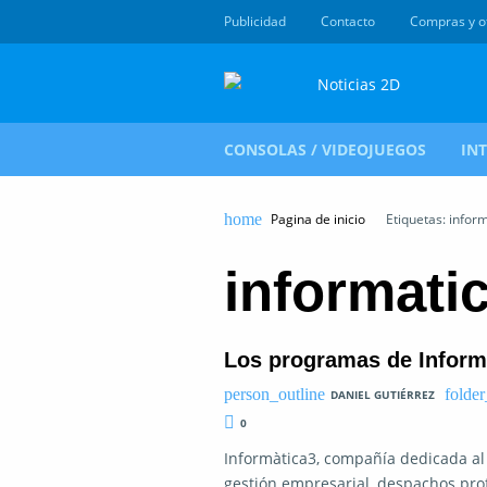
Publicidad
Contacto
Compras y o
CONSOLAS / VIDEOJUEGOS
IN
Pagina de inicio
Etiquetas: infor
informati
Los programas de Inform
DANIEL GUTIÉRREZ
0
Informàtica3, compañía dedicada al
gestión empresarial, despachos prof