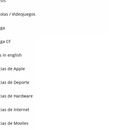
isis
olas / Videojuegos
aga
ga CF
 in english
cias de Apple
cias de Deporte
cias de Hardware
cias de Internet
cias de Moviles