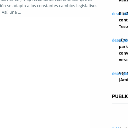
ión se adapta a los constantes cambios legislativos
. Así, una …
Blac
cont
Teso
¿Esc
park
conv
vera
Ver 
(Ami
PUBLI