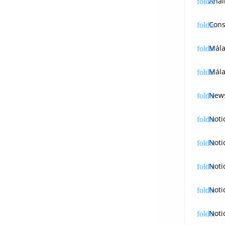
Anál
Cons
Mál
Mála
News
Noti
Noti
Noti
Noti
Noti