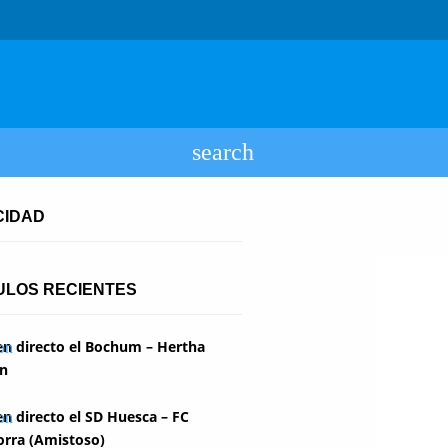
CIDAD
ULOS RECIENTES
en directo el Bochum – Hertha
in
en directo el SD Huesca – FC
rra (Amistoso)