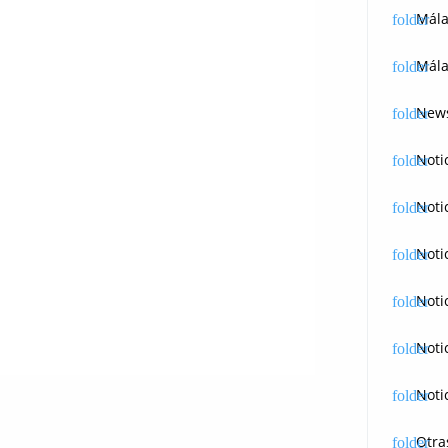
Mál
Mála
News
Noti
Noti
Noti
Noti
Noti
Noti
Otra