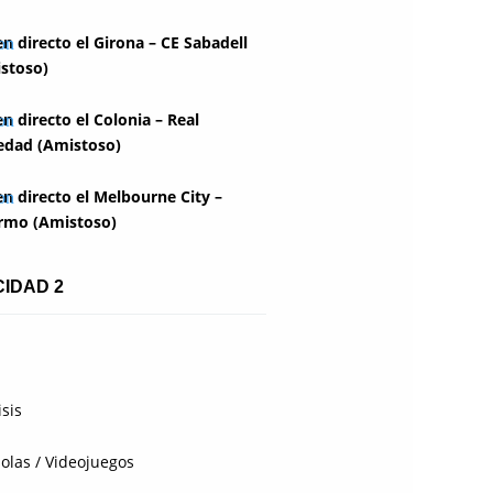
en directo el Girona – CE Sabadell
stoso)
en directo el Colonia – Real
edad (Amistoso)
en directo el Melbourne City –
rmo (Amistoso)
CIDAD 2
isis
olas / Videojuegos