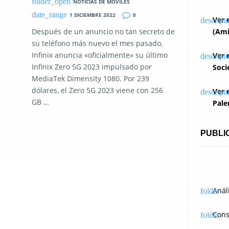
NOTICIAS DE MOVILES
1 DICIEMBRE 2022
0
Ver 
Después de un anuncio no tan secreto de
(Ami
su teléfono más nuevo el mes pasado,
Infinix anuncia «oficialmente» su último
Ver 
Infinix Zero 5G 2023 impulsado por
Soci
MediaTek Dimensity 1080. Por 239
dólares, el Zero 5G 2023 viene con 256
Ver 
GB …
Pale
PUBLI
Anál
Cons