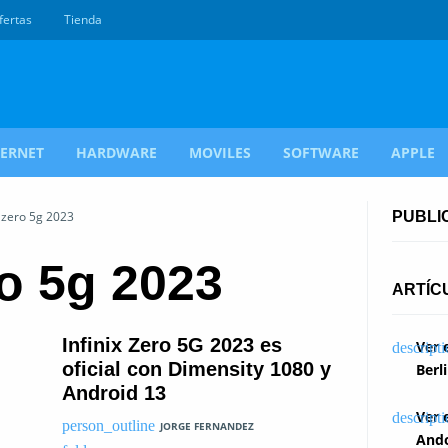
fertas
Tienda
TERNET
HARDWARE
MOVILES
SOFTWARE
APPLE
x zero 5g 2023
PUBLI
ro 5g 2023
ARTÍC
Infinix Zero 5G 2023 es
Ver 
oficial con Dimensity 1080 y
Berl
Android 13
Ver 
JORGE FERNANDEZ
Ando