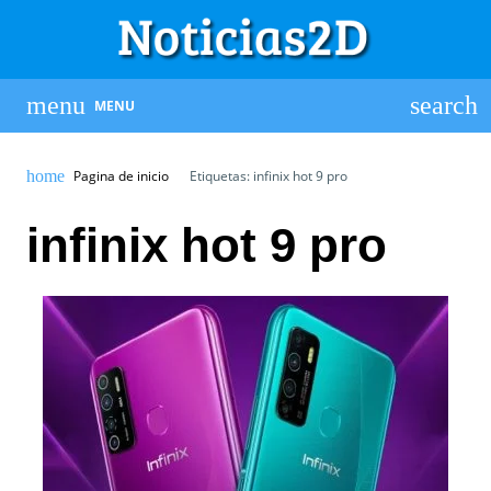
MENU
Pagina de inicio
Etiquetas: infinix hot 9 pro
infinix hot 9 pro