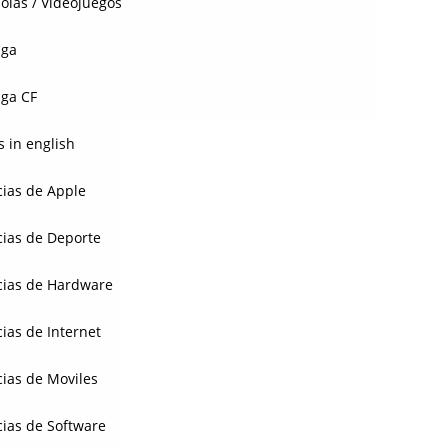
olas / Videojuegos
aga
ga CF
 in english
cias de Apple
cias de Deporte
cias de Hardware
cias de Internet
cias de Moviles
cias de Software