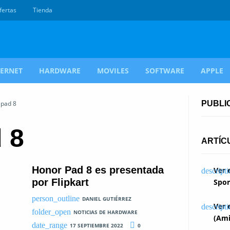
fertas
Tienda
TERNET
HARDWARE
MOVILES
SOFTWARE
APPLE
 pad 8
PUBLI
 8
ARTÍC
Honor Pad 8 es presentada
Ver 
por Flipkart
Spor
DANIEL GUTIÉRREZ
Ver 
NOTICIAS DE HARDWARE
(Ami
17 SEPTIEMBRE 2022
0