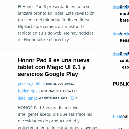
El Honor Pad 8 presentado en julio se
Redm
lanzará pronto en India. Esta revelación
modi
proviene del minorista indio en línea
bate
Flipkart, que comenzó a mostrar la
tableta en su sitio web. No hay noticias
Ver 
de Honor sobre el precio y …
Reus
Blac
Honor Pad 8 es una nueva
cont
tablet con Magic UI 6.1 y
Teso
servicios Google Play
PUBLI
DANIEL GUTIÉRREZ
NOTICIAS DE HARDWARE
4 SEPTIEMBRE 2022
0
HONOR Pad 8 es un dispositivo
inteligente asequible que satisface las
Anál
necesidades de productividad y
entretenimiento de estudiantes y jóvenes