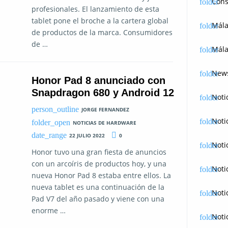
Cons
profesionales. El lanzamiento de esta
tablet pone el broche a la cartera global
Mál
de productos de la marca. Consumidores
de …
Mála
News
Honor Pad 8 anunciado con
Snapdragon 680 y Android 12
Noti
JORGE FERNANDEZ
Noti
NOTICIAS DE HARDWARE
22 JULIO 2022
0
Noti
Honor tuvo una gran fiesta de anuncios
con un arcoíris de productos hoy, y una
Noti
nueva Honor Pad 8 estaba entre ellos. La
nueva tablet es una continuación de la
Noti
Pad V7 del año pasado y viene con una
enorme …
Noti