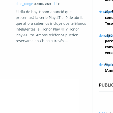
3 ABRIL 2020
0
Blac
El día de hoy, Honor anunció que
cont
presentará la serie Play 4T el 9 de abril,
Teso
que ahora sabemos incluye dos teléfonos
inteligentes: el Honor Play 4T y Honor
Play 4T Pro. Ambos teléfonos pueden
¿Esc
reservarse en China a través …
park
conv
vera
Ver 
(Ami
PUBLI