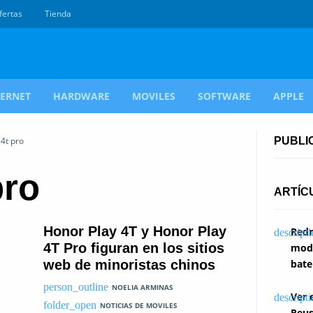
fertas
Tienda
TERNET
HARDWARE
MOVILES
SOFTWARE
APPLE
4t pro
PUBLI
pro
ARTÍC
Honor Play 4T y Honor Play
Redm
4T Pro figuran en los sitios
modi
web de minoristas chinos
bate
NOELIA ARMINAS
Ver 
NOTICIAS DE MOVILES
Reus