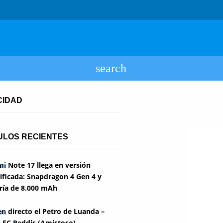
CIDAD
ULOS RECIENTES
i Note 17 llega en versión
ficada: Snapdragon 4 Gen 4 y
ría de 8.000 mAh
en directo el Petro de Luanda –
 FC Reddis (Amistoso)