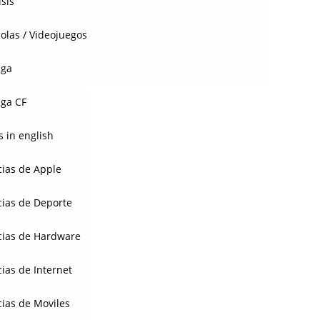
isis
olas / Videojuegos
aga
ga CF
 in english
cias de Apple
cias de Deporte
cias de Hardware
cias de Internet
cias de Moviles