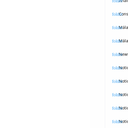
Anál
Cons
Mál
Mála
News
Noti
Noti
Noti
Noti
Noti