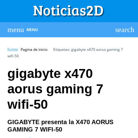
MENU
Pagina de inicio
Etiquetas: gigabyte x470 aorus gaming 7
wifi-50
gigabyte x470
aorus gaming 7
wifi-50
GIGABYTE presenta la X470 AORUS
GAMING 7 WIFI-50