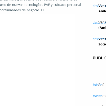
sumo de nuevas tecnologías, PAE y cuidado personal
Ver 
portunidades de negocio. El …
Ando
Ver 
(Ami
Ver 
Soci
PUBLI
Anál
Cons