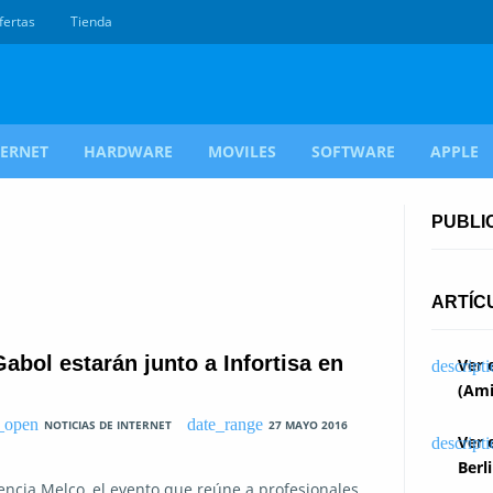
fertas
Tienda
TERNET
HARDWARE
MOVILES
SOFTWARE
APPLE
PUBLI
ARTÍC
Gabol estarán junto a Infortisa en
Ver 
(Ami
NOTICIAS DE INTERNET
27 MAYO 2016
Ver 
Berl
lencia Melco, el evento que reúne a profesionales