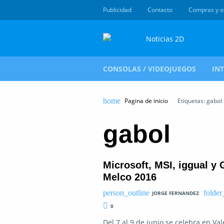
Publicidad
Contacto
Compras y o
CONSOLAS / VIDEOJUEGOS
IN
Pagina de inicio
Etiquetas: gabol
gabol
Microsoft, MSI, iggual y 
Melco 2016
JORGE FERNANDEZ
0
Del 7 al 9 de junio se celebra en Va