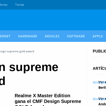
fertas
Tienda
TERNET
HARDWARE
MOVILES
SOFTWARE
APPLE
esign supreme gold award
PUBLI
gn supreme
ARTÍC
d
Ver 
Berl
Realme X Master Edition
Ver 
gana el CMF Design Supreme
Ando