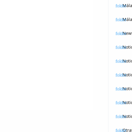
Mál
Mála
News
Noti
Noti
Noti
Noti
Noti
Noti
Otra