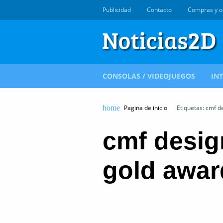
Publicidad
Contacto
Compras y o
CONSOLAS / VIDEOJUEGOS
IN
Pagina de inicio
Etiquetas: cmf d
cmf desi
gold awar