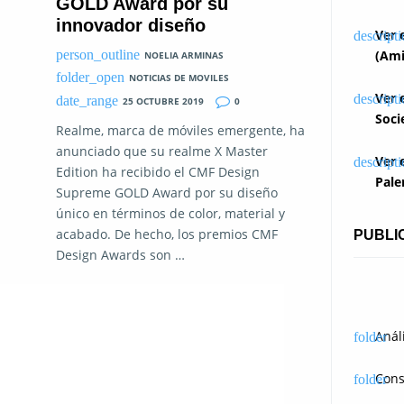
GOLD Award por su
innovador diseño
Ver 
(Ami
NOELIA ARMINAS
NOTICIAS DE MOVILES
Ver 
25 OCTUBRE 2019
0
Soci
Realme, marca de móviles emergente, ha
anunciado que su realme X Master
Ver 
Edition ha recibido el CMF Design
Pale
Supreme GOLD Award por su diseño
único en términos de color, material y
acabado. De hecho, los premios CMF
PUBLI
Design Awards son …
Anál
Cons