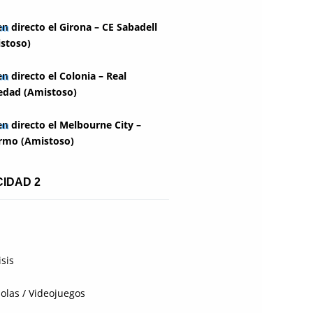
en directo el Girona – CE Sabadell
stoso)
en directo el Colonia – Real
edad (Amistoso)
en directo el Melbourne City –
rmo (Amistoso)
CIDAD 2
isis
olas / Videojuegos