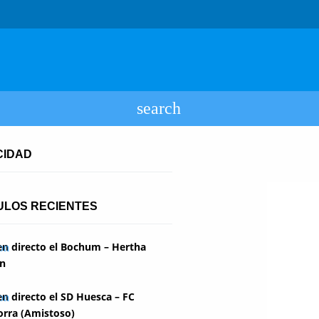
CIDAD
ULOS RECIENTES
en directo el Bochum – Hertha
in
en directo el SD Huesca – FC
rra (Amistoso)