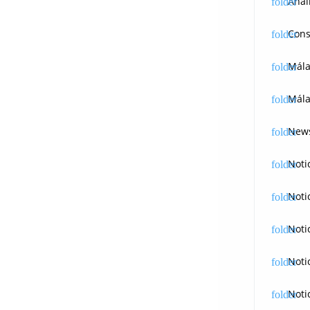
Anál
Cons
Mál
Mála
News
Noti
Noti
Noti
Noti
Noti