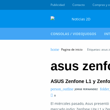
Publicidad
Contacto
Compras y o
CONSOLAS / VIDEOJUEGOS
IN
Pagina de inicio
Etiquetas: asus 
asus zenf
ASUS Zenfone L1 y Zenfo
JORGE FERNANDEZ
0
El miércoles pasado, Asus presentó 
mercado indio: Zenfone Lite L1 y Ze