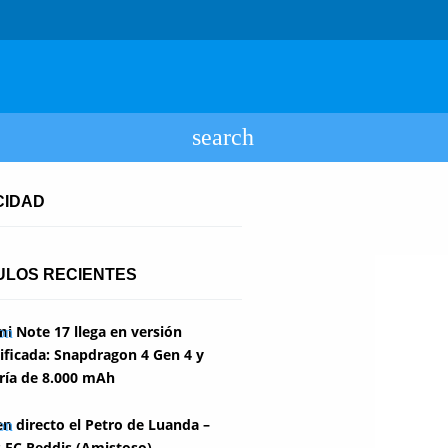
CIDAD
ULOS RECIENTES
i Note 17 llega en versión
ficada: Snapdragon 4 Gen 4 y
ría de 8.000 mAh
en directo el Petro de Luanda –
 FC Reddis (Amistoso)