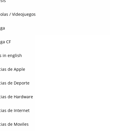
isis
olas / Videojuegos
aga
ga CF
 in english
cias de Apple
cias de Deporte
cias de Hardware
cias de Internet
cias de Moviles