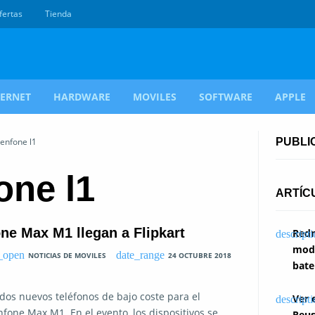
fertas
Tienda
TERNET
HARDWARE
MOVILES
SOFTWARE
APPLE
zenfone l1
PUBLI
one l1
ARTÍC
ne Max M1 llegan a Flipkart
Redm
modi
NOTICIAS DE MOVILES
24 OCTUBRE 2018
bate
dos nuevos teléfonos de bajo coste para el
Ver 
nfone Max M1. En el evento, los dispositivos se
Reus