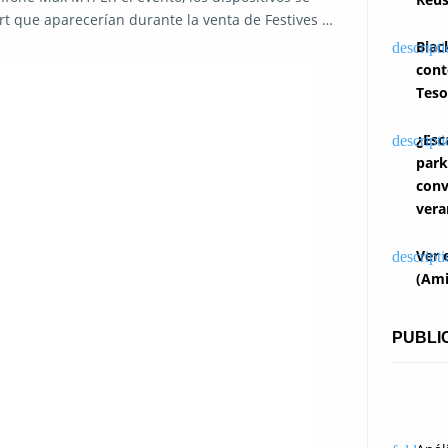
rt que aparecerían durante la venta de Festives …
Blac
cont
Teso
¿Esc
park
conv
vera
Ver 
(Ami
PUBLI