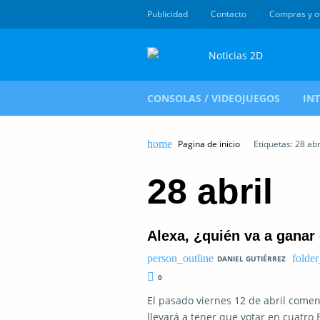
Publicidad
Contacto
Compras y o
CONSOLAS / VIDEOJUEGOS
IN
Pagina de inicio
Etiquetas: 28 abr
28 abril
Alexa, ¿quién va a ganar
DANIEL GUTIÉRREZ
0
El pasado viernes 12 de abril come
llevará a tener que votar en cuatro