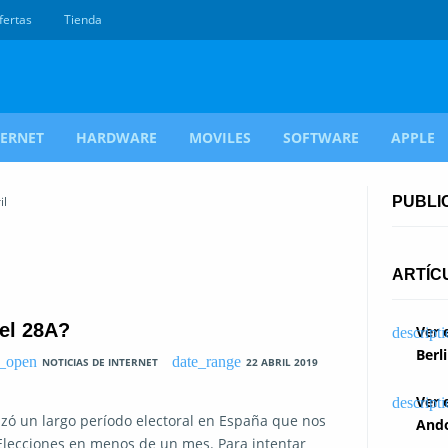
fertas
Tienda
TERNET
HARDWARE
MOVILES
SOFTWARE
APPLE
il
PUBLI
ARTÍC
 el 28A?
Ver 
Berl
NOTICIAS DE INTERNET
22 ABRIL 2019
Ver 
nzó un largo período electoral en España que nos
Ando
 Elecciones en menos de un mes. Para intentar