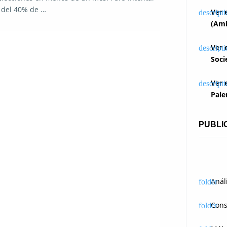
ca del 40% de …
Ver 
(Ami
Ver 
Soci
Ver 
Pale
PUBLI
Anál
Cons