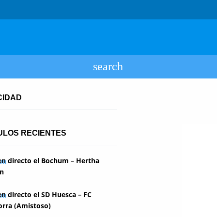
CIDAD
ULOS RECIENTES
en directo el Bochum – Hertha
in
en directo el SD Huesca – FC
rra (Amistoso)