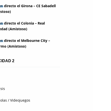
en directo el Girona – CE Sabadell
stoso)
en directo el Colonia – Real
edad (Amistoso)
en directo el Melbourne City –
rmo (Amistoso)
CIDAD 2
isis
olas / Videojuegos