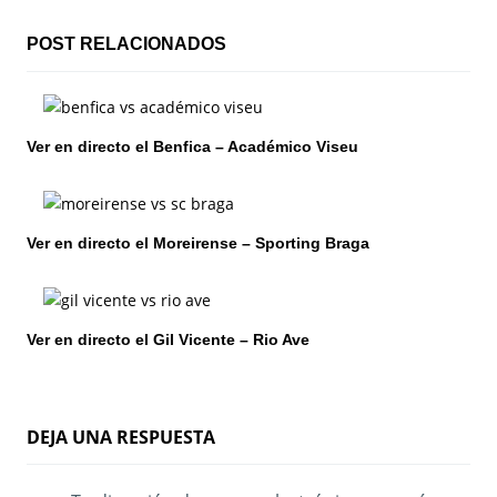
a
c
POST RELACIONADOS
i
ó
Ver en directo el Benfica – Académico Viseu
n
d
Ver en directo el Moreirense – Sporting Braga
e
e
n
Ver en directo el Gil Vicente – Rio Ave
t
r
DEJA UNA RESPUESTA
a