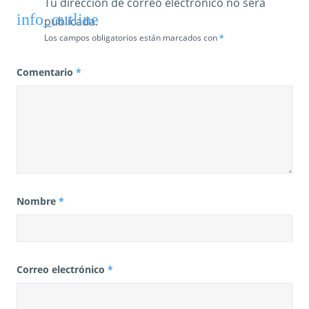
Tu dirección de correo electrónico no será
d
publicada.
a
Los campos obligatorios están marcados con
*
s
Comentario
*
Nombre
*
Correo electrónico
*