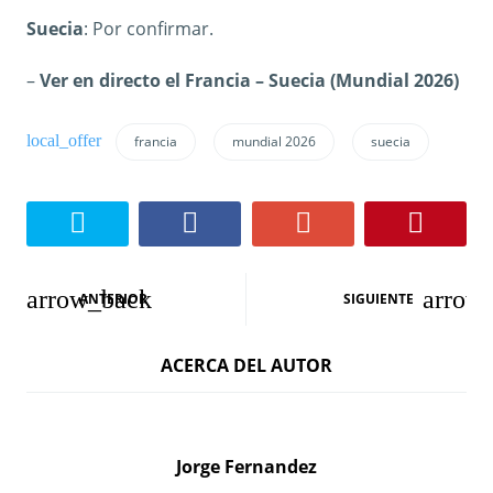
Suecia
: Por confirmar.
–
Ver en directo el Francia – Suecia (Mundial 2026)
francia
mundial 2026
suecia
N
ANTERIOR
SIGUIENTE
a
ACERCA DEL AUTOR
v
e
g
Jorge Fernandez