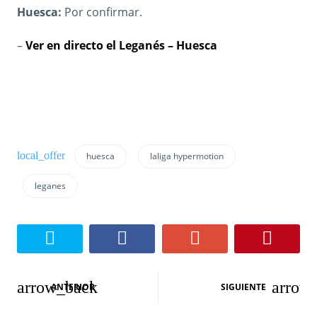
Huesca:
Por confirmar.
–
Ver en directo el Leganés – Huesca
huesca
laliga hypermotion
leganes
N
ANTERIOR
SIGUIENTE
a