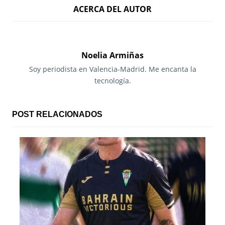
ACERCA DEL AUTOR
v
e
g
Noelia Armiñas
a
Soy periodista en Valencia-Madrid. Me encanta la
tecnología.
c
i
POST RELACIONADOS
ó
n
d
e
e
n