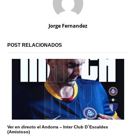
g
a
c
Jorge Fernandez
i
ó
POST RELACIONADOS
n
d
e
e
n
t
r
Ver en directo el Andorra – Inter Club D´Escaldes
(Amistoso)