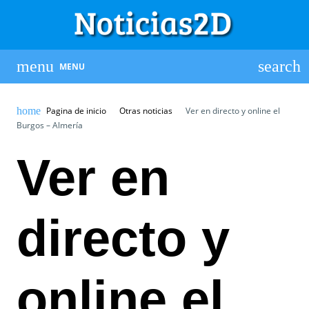
MENU
Pagina de inicio
Otras noticias
Ver en directo y online el
Burgos – Almería
Ver en
directo y
online el