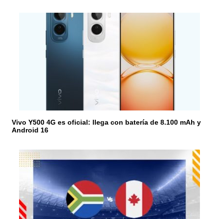
a
d
a
s
Vivo Y500 4G es oficial: llega con batería de 8.100 mAh y
Android 16