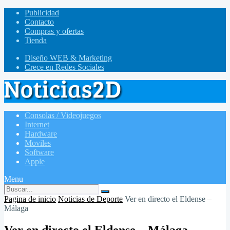
Publicidad
Contacto
Compras y ofertas
Tienda
Diseño WEB & Marketing
Crece en Redes Sociales
Consolas / Videojuegos
Internet
Hardware
Moviles
Software
Apple
Menu
Pagina de inicio
Noticias de Deporte
Ver en directo el Eldense –
Málaga
Ver en directo el Eldense – Málaga