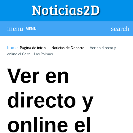
MENU
Pagina de inicio
Noticias de Deporte
Ver en directo y
online el Celta – Las Palmas
Ver en
directo y
online el