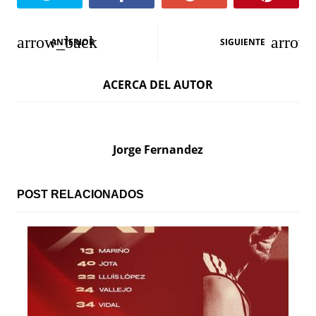
N
ANTERIOR
SIGUIENTE
a
ACERCA DEL AUTOR
v
e
g
Jorge Fernandez
a
c
POST RELACIONADOS
i
ó
n
d