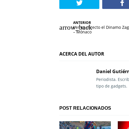
N
ANTERIOR
Ver en directo el Dinamo Za
a
– Mónaco
v
e
ACERCA DEL AUTOR
g
Daniel Gutiér
a
Periodista. Escr
c
tipo de gadgets.
i
ó
POST RELACIONADOS
n