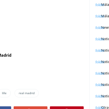
Mál
Mála
News
Noti
Noti
 Madrid
Noti
Noti
Noti
lille
real madrid
Noti
Otra