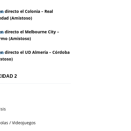
en directo el Colonia – Real
edad (Amistoso)
en directo el Melbourne City –
rmo (Amistoso)
en directo el UD Almería – Córdoba
stoso)
CIDAD 2
isis
olas / Videojuegos