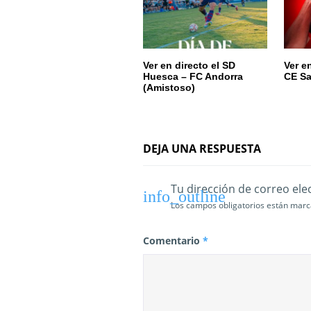
d
e
e
Ver en directo el SD
Ver e
Huesca – FC Andorra
CE Sa
n
(Amistoso)
t
r
DEJA UNA RESPUESTA
a
d
Tu dirección de correo ele
Los campos obligatorios están mar
a
s
Comentario
*