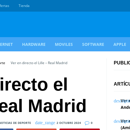
fertas
Tienda
TERNET
HARDWARE
MOVILES
SOFTWARE
APPLE
orte
Ver en directo el Lille – Real Madrid
PUBLI
irecto el
ARTÍC
Real Madrid
Ver 
Ando
Ver 
NOTICIAS DE DEPORTE
2 OCTUBRE 2024
0
(Ami