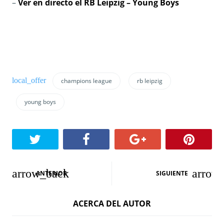
–
Ver en directo el RB Leipzig – Young Boys
champions league
rb leipzig
young boys
N
ANTERIOR
SIGUIENTE
a
ACERCA DEL AUTOR
v