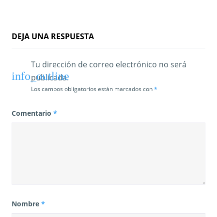
r
a
DEJA UNA RESPUESTA
d
a
Tu dirección de correo electrónico no será
publicada.
s
Los campos obligatorios están marcados con
*
Comentario
*
Nombre
*