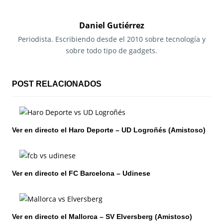
e
g
Daniel Gutiérrez
a
Periodista. Escribiendo desde el 2010 sobre tecnología y
sobre todo tipo de gadgets.
c
i
POST RELACIONADOS
ó
n
Ver en directo el Haro Deporte – UD Logroñés (Amistoso)
d
e
e
Ver en directo el FC Barcelona – Udinese
n
t
Ver en directo el Mallorca – SV Elversberg (Amistoso)