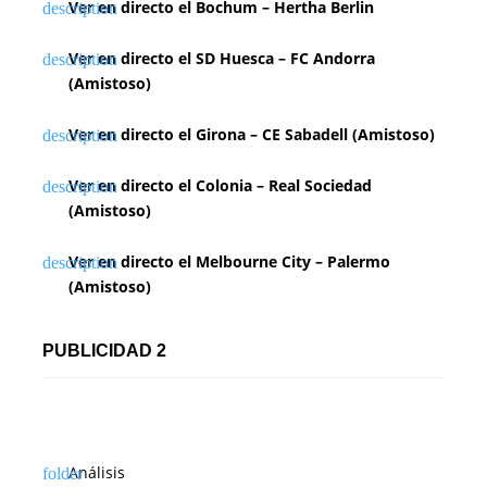
Ver en directo el Bochum – Hertha Berlin
c
i
Ver en directo el SD Huesca – FC Andorra
(Amistoso)
ó
n
Ver en directo el Girona – CE Sabadell (Amistoso)
d
Ver en directo el Colonia – Real Sociedad
(Amistoso)
e
e
Ver en directo el Melbourne City – Palermo
(Amistoso)
n
t
PUBLICIDAD 2
r
a
d
Análisis