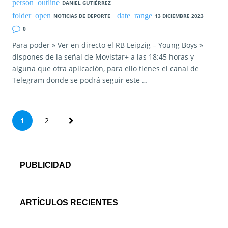
DANIEL GUTIÉRREZ
NOTICIAS DE DEPORTE
13 DICIEMBRE 2023
0
Para poder » Ver en directo el RB Leipzig – Young Boys »
dispones de la señal de Movistar+ a las 18:45 horas y
alguna que otra aplicación, para ello tienes el canal de
Telegram donde se podrá seguir este …
P
1
2
a
g
PUBLICIDAD
i
n
ARTÍCULOS RECIENTES
a