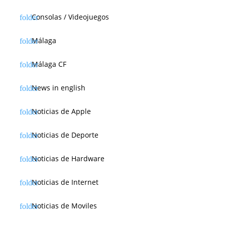
a
Consolas / Videojuegos
s
Málaga
Málaga CF
News in english
Noticias de Apple
Noticias de Deporte
Noticias de Hardware
Noticias de Internet
Noticias de Moviles