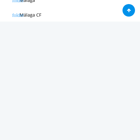
Málaga
Málaga CF
News in english
Noticias de Apple
Noticias de Deporte
Noticias de Hardware
Noticias de Internet
Noticias de Moviles
Noticias de Software
Otras noticias