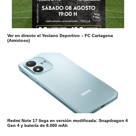
t
r
a
Ver en directo el Yeclano Deportivo – FC Cartagena
d
(Amistoso)
a
s
Redmi Note 17 llega en versión modificada: Snapdragon 4
Gen 4 y batería de 8.000 mAh