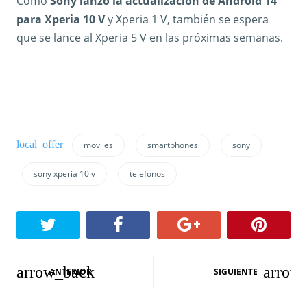
Como
Sony lanzó la actualización de Android 14
para Xperia 10 V
y Xperia 1 V, también se espera
que se lance al Xperia 5 V en las próximas semanas.
moviles
smartphones
sony
sony xperia 10 v
telefonos
N
ANTERIOR
SIGUIENTE
a