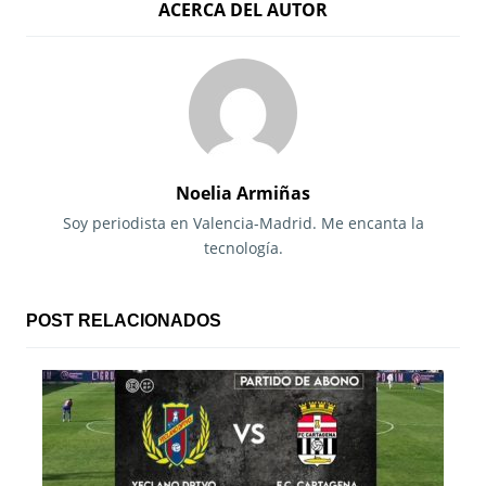
ACERCA DEL AUTOR
v
e
g
a
c
Noelia Armiñas
i
Soy periodista en Valencia-Madrid. Me encanta la
tecnología.
ó
n
POST RELACIONADOS
d
e
e
n