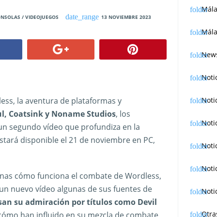
Mál
NSOLAS / VIDEOJUEGOS
13 NOVIEMBRE 2023
Mála
News
Noti
Noti
ess, la aventura de plataformas y
l, Coatsink y Noname Studios
, los
Noti
un segundo vídeo que profundiza en la
stará disponible el 21 de noviembre en PC,
Noti
Noti
anas cómo funciona el combate de Wordless,
 un nuevo vídeo algunas de sus fuentes de
Noti
san su admiración por títulos como Devil
Otra
 cómo han influido en su mezcla de combate