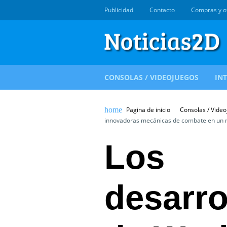
Publicidad
Contacto
Compras y o
CONSOLAS / VIDEOJUEGOS
IN
Pagina de inicio
Consolas / Vide
innovadoras mecánicas de combate en un 
Los
desarro