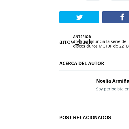
N
ANTERIOR
Toshiba anuncia la serie de
a
discos duros MG10F de 22TB
v
ACERCA DEL AUTOR
e
g
Noelia Armiñ
a
Soy periodista e
c
i
POST RELACIONADOS
ó