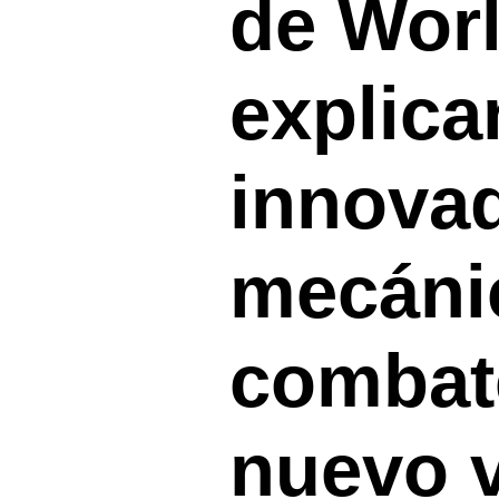
de Wor
explica
innova
mecáni
combat
nuevo 