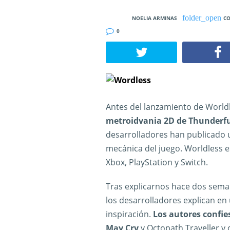
NOELIA ARMINAS
CO
0
Antes del lanzamiento de Worldl
metroidvania 2D de Thunderfu
desarrolladores han publicado 
mecánica del juego. Worldless e
Xbox, PlayStation y Switch.
Tras explicarnos hace dos sem
los desarrolladores explican en
inspiración.
Los autores confie
May Cry
y Octopath Traveller y