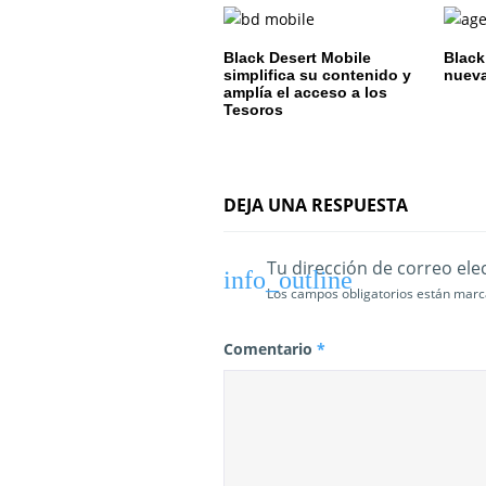
n
d
Black Desert Mobile
Black
simplifica su contenido y
nueva
e
amplía el acceso a los
Tesoros
e
n
DEJA UNA RESPUESTA
t
r
Tu dirección de correo ele
Los campos obligatorios están mar
a
d
Comentario
*
a
s