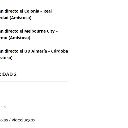
en directo el Colonia – Real
edad (Amistoso)
en directo el Melbourne City –
rmo (Amistoso)
en directo el UD Almería – Córdoba
stoso)
CIDAD 2
isis
olas / Videojuegos