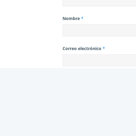
Nombre
*
Correo electrónico
*
Web
Este sitio usa Akismet para reducir