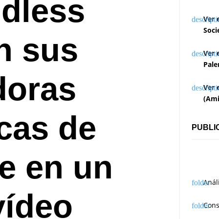
ldless
Ver 
Soci
n sus
Ver 
Pale
doras
Ver 
(Ami
cas de
PUBLI
e en un
Anál
vídeo
Cons