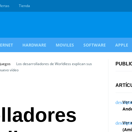
fertas
Tienda
TERNET
HARDWARE
MOVILES
SOFTWARE
APPLE
ojuegos
Los desarrolladores de Worldless explican sus
PUBLI
nuevo vídeo
ARTÍC
Ver 
lladores
Ando
Ver 
(Ami