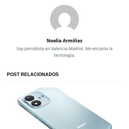
e
g
a
c
Noelia Armiñas
i
Soy periodista en Valencia-Madrid. Me encanta la
tecnología.
ó
n
POST RELACIONADOS
d
e
e
n
t