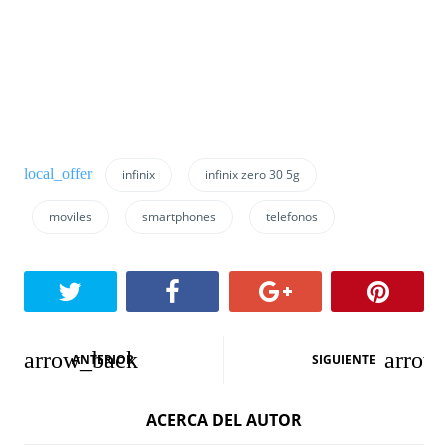
infinix
infinix zero 30 5g
moviles
smartphones
telefonos
N
ANTERIOR
SIGUIENTE
a
ACERCA DEL AUTOR
v