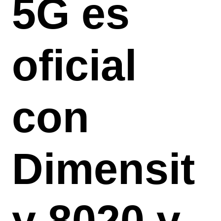
5G es
oficial
con
Dimensit
y 8020 y