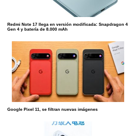
r
a
Redmi Note 17 llega en versión modificada: Snapdragon 4
d
Gen 4 y batería de 8.000 mAh
a
s
Google Pixel 11, se filtran nuevas imágenes