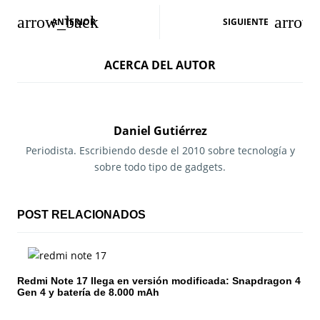
N
ANTERIOR
SIGUIENTE
a
ACERCA DEL AUTOR
v
e
g
Daniel Gutiérrez
a
Periodista. Escribiendo desde el 2010 sobre tecnología y
sobre todo tipo de gadgets.
c
i
POST RELACIONADOS
ó
n
Redmi Note 17 llega en versión modificada: Snapdragon 4
d
Gen 4 y batería de 8.000 mAh
e