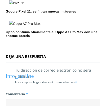
e
Google Pixel 11, se filtran nuevas imágenes
n
t
Oppo confirma oficialmente el Oppo A7 Pro Max con una
r
enorme batería
a
d
DEJA UNA RESPUESTA
a
s
Tu dirección de correo electrónico no será
publicada.
Los campos obligatorios están marcados con
*
Comentario
*