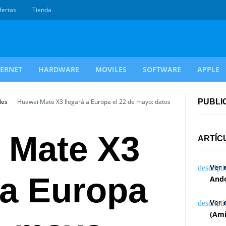
fertas
Tienda
TERNET
HARDWARE
MOVILES
SOFTWARE
APPLE
les
Huawei Mate X3 llegará a Europa el 22 de mayo: datos
PUBLI
 Mate X3
ARTÍC
Ver 
 a Europa
Ando
Ver 
(Ami