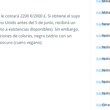
Mál
Mála
le costará 2200 €/2000 £. Si obtiene el suyo
no Unido antes del 5 de junio, recibirá un
News
to a existencias disponibles). Sin embargo,
Noti
iones de colores, negro (vidrio con un
 oscuro (cuero vegano).
Noti
Noti
Noti
Noti
Noti
Otra