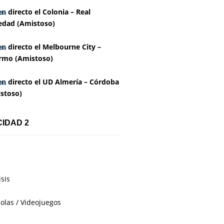
en directo el Colonia – Real
edad (Amistoso)
en directo el Melbourne City –
rmo (Amistoso)
en directo el UD Almería – Córdoba
stoso)
CIDAD 2
isis
olas / Videojuegos