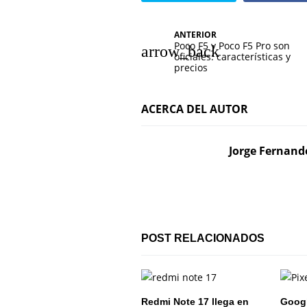
N
ANTERIOR
Poco F5 y Poco F5 Pro son
a
oficiales: características y
precios
v
e
ACERCA DEL AUTOR
g
Jorge Fernand
a
c
i
ó
POST RELACIONADOS
n
d
Redmi Note 17 llega en
Google