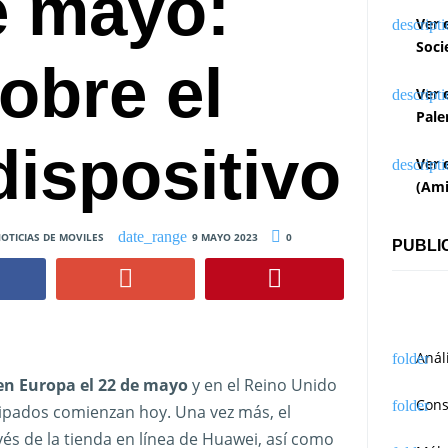
e mayo:
Ver 
Soci
obre el
Ver 
Pale
ispositivo
Ver 
(Ami
OTICIAS DE MOVILES
9 MAYO 2023
0
PUBLI
Anál
en Europa el 22 de mayo
y en el Reino Unido
Cons
cipados comienzan hoy. Una vez más, el
vés de la tienda en línea de Huawei, así como