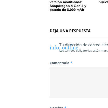
e
versión modificada:
nuev
Snapdragon 4 Gen 4 y
batería de 8.000 mAh
e
n
t
DEJA UNA RESPUESTA
r
Tu dirección de correo ele
a
Los campos obligatorios están mar
d
Comentario
*
a
s
Nombre
*