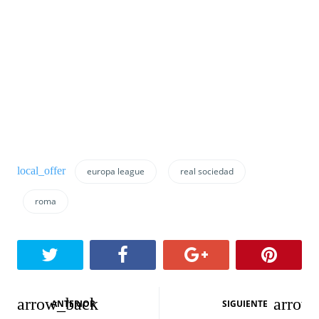
europa league
real sociedad
roma
N
ANTERIOR
SIGUIENTE