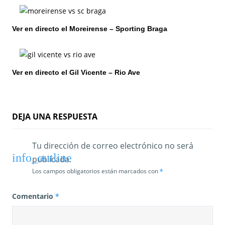
n
t
Ver en directo el Moreirense – Sporting Braga
r
a
Ver en directo el Gil Vicente – Rio Ave
d
a
DEJA UNA RESPUESTA
s
Tu dirección de correo electrónico no será
publicada.
Los campos obligatorios están marcados con
*
Comentario
*