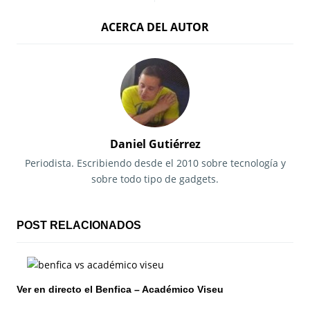
a
ACERCA DEL AUTOR
v
e
g
a
c
Daniel Gutiérrez
i
Periodista. Escribiendo desde el 2010 sobre tecnología y
sobre todo tipo de gadgets.
ó
n
POST RELACIONADOS
d
e
Ver en directo el Benfica – Académico Viseu
e