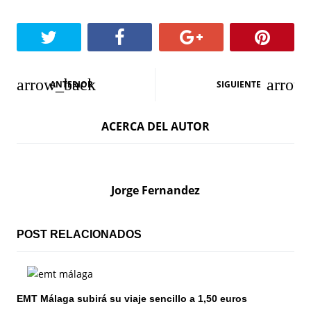
N
ANTERIOR
SIGUIENTE
a
ACERCA DEL AUTOR
v
e
g
Jorge Fernandez
a
c
POST RELACIONADOS
i
ó
EMT Málaga subirá su viaje sencillo a 1,50 euros