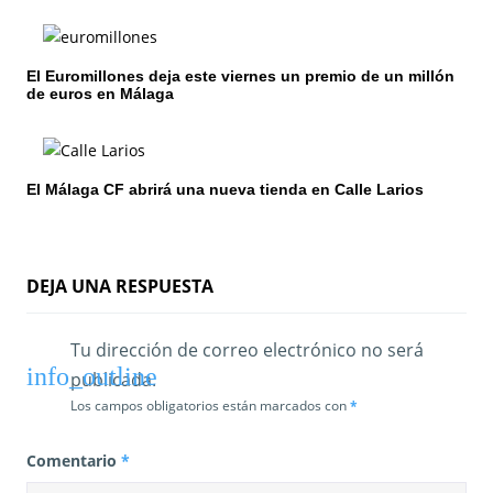
n
d
El Euromillones deja este viernes un premio de un millón
e
de euros en Málaga
e
n
El Málaga CF abrirá una nueva tienda en Calle Larios
t
r
DEJA UNA RESPUESTA
a
d
Tu dirección de correo electrónico no será
publicada.
a
Los campos obligatorios están marcados con
*
s
Comentario
*