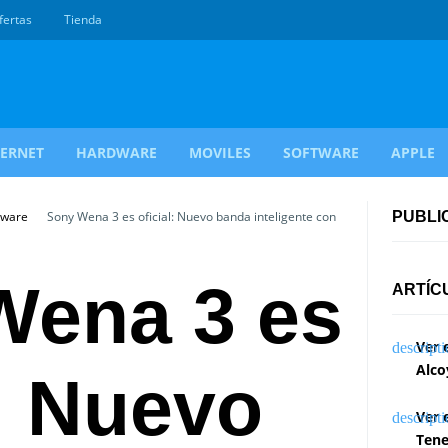
fertas
Tienda
TERNET
HARDWARE
MOVILES
SOFTWARE
APPLE
dware
Sony Wena 3 es oficial: Nuevo banda inteligente con
PUBLI
Wena 3 es
ARTÍC
Ver 
Alco
l: Nuevo
Ver 
Tene