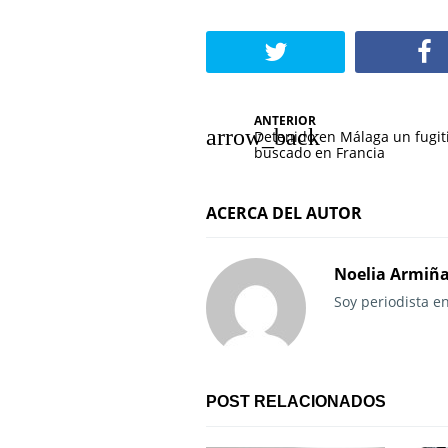
N
ANTERIOR
Detenido en Málaga un fugit
a
buscado en Francia
v
ACERCA DEL AUTOR
e
g
Noelia Armiñ
a
Soy periodista e
c
i
POST RELACIONADOS
ó