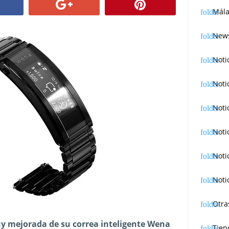
Mála
News
Noti
Noti
Noti
Noti
Noti
Noti
Otra
y mejorada de su correa inteligente Wena
Tien