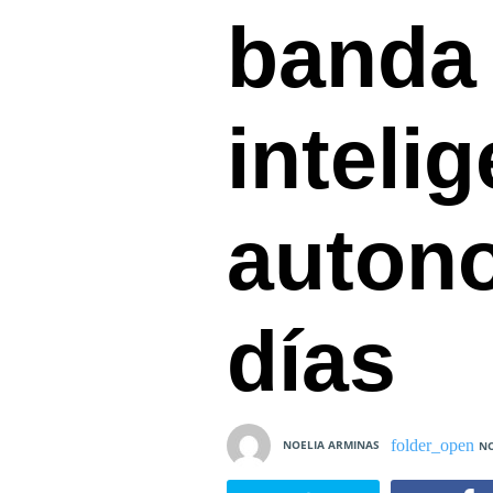
banda
inteli
autono
días
NOELIA ARMINAS
NO