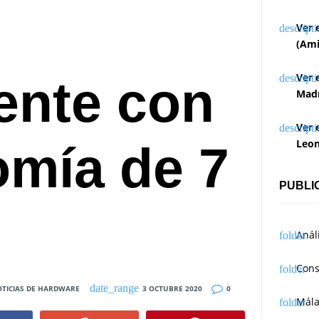
Ver 
(Ami
Ver 
gente con
Madr
Ver 
Leon
mía de 7
PUBLI
Anál
Cons
TICIAS DE HARDWARE
3 OCTUBRE 2020
0
Mál