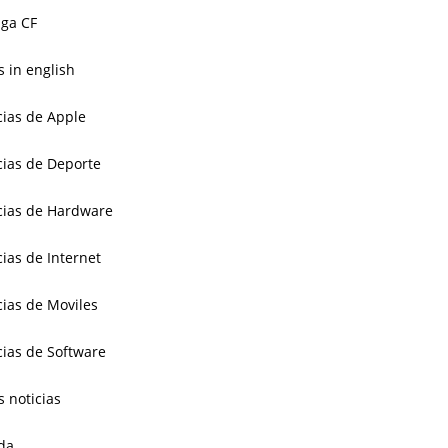
ga CF
 in english
cias de Apple
cias de Deporte
cias de Hardware
cias de Internet
cias de Moviles
cias de Software
s noticias
da