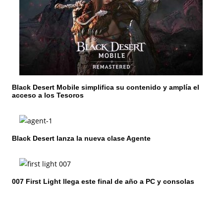
n
d
e
e
n
Black Desert Mobile simplifica su contenido y amplía el
acceso a los Tesoros
t
r
Black Desert lanza la nueva clase Agente
a
d
a
007 First Light llega este final de año a PC y consolas
s