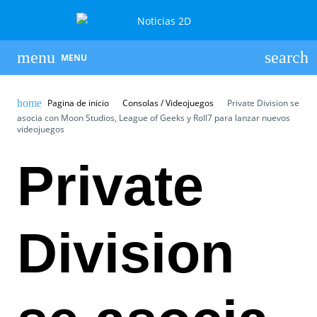
MENU
Pagina de inicio
Consolas / Videojuegos
Private Division se
asocia con Moon Studios, League of Geeks y Roll7 para lanzar nuevos
videojuegos
Private
Division