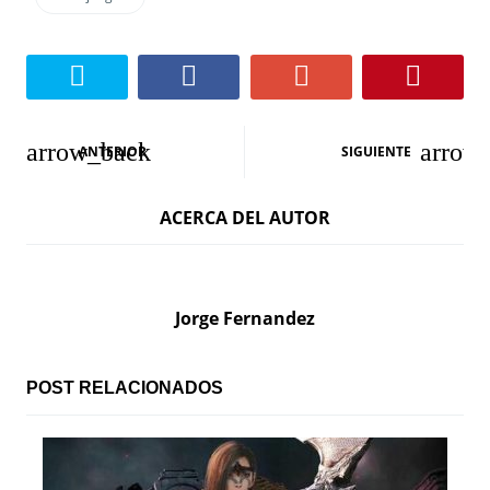
N
ANTERIOR
SIGUIENTE
a
ACERCA DEL AUTOR
v
e
g
Jorge Fernandez
a
c
POST RELACIONADOS
i
ó