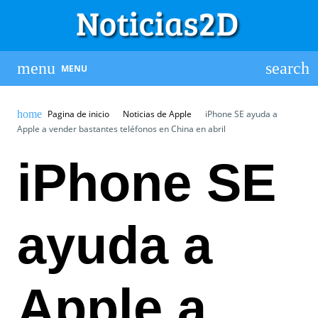
MENU
Pagina de inicio
Noticias de Apple
iPhone SE ayuda a
Apple a vender bastantes teléfonos en China en abril
iPhone SE
ayuda a
Apple a