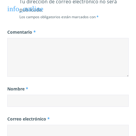
Tu dirección de correo electrónico no será
a
publicada.
s
Los campos obligatorios están marcados con
*
Comentario
*
Nombre
*
Correo electrónico
*