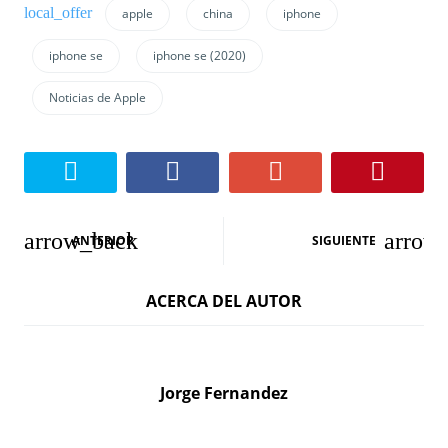
apple
china
iphone
iphone se
iphone se (2020)
Noticias de Apple
N
ANTERIOR
SIGUIENTE
a
ACERCA DEL AUTOR
v
e
g
Jorge Fernandez
a