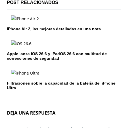
c
POST RELACIONADOS
i
ó
iPhone Air 2, las mejoras detalladas en una nota
n
d
Apple lanza iOS 26.6 y iPadOS 26.6 con multitud de
e
correcciones de seguridad
e
n
Filtraciones sobre la capacidad de la batería del iPhone
Ultra
t
r
a
DEJA UNA RESPUESTA
d