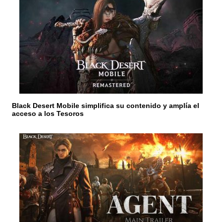
e
e
n
t
r
a
Black Desert Mobile simplifica su contenido y amplía el
d
acceso a los Tesoros
a
s