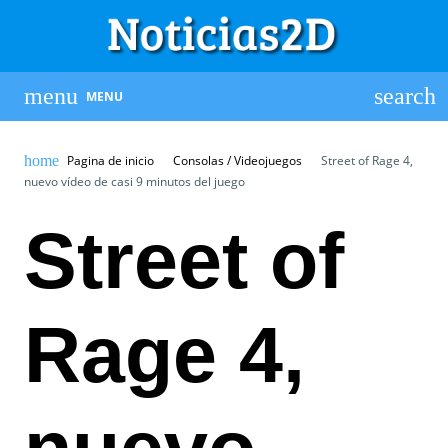
MENU
Pagina de inicio
Consolas / Videojuegos
Street of Rage 4,
nuevo vídeo de casi 9 minutos del juego
Street of
Rage 4,