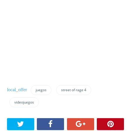
juegos
street of rage 4
videojuegos