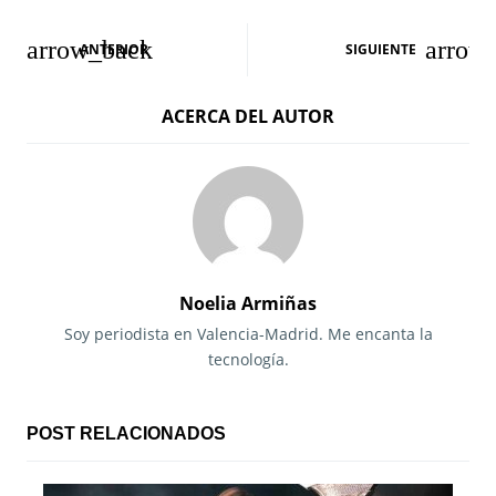
N
ANTERIOR
SIGUIENTE
a
ACERCA DEL AUTOR
v
e
g
a
c
Noelia Armiñas
i
Soy periodista en Valencia-Madrid. Me encanta la
tecnología.
ó
n
POST RELACIONADOS
d